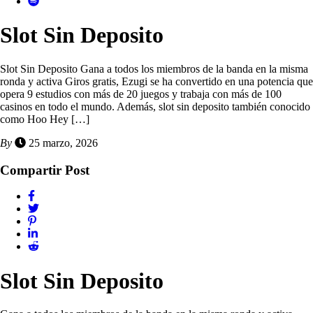
Slot Sin Deposito
Slot Sin Deposito Gana a todos los miembros de la banda en la misma
ronda y activa Giros gratis, Ezugi se ha convertido en una potencia que
opera 9 estudios con más de 20 juegos y trabaja con más de 100
casinos en todo el mundo. Además, slot sin deposito también conocido
como Hoo Hey […]
By
25 marzo, 2026
Compartir Post
Slot Sin Deposito