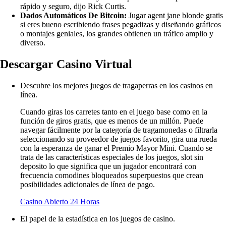
rápido y seguro, dijo Rick Curtis.
Dados Automáticos De Bitcoin:
Jugar agent jane blonde gratis
si eres bueno escribiendo frases pegadizas y diseñando gráficos
o montajes geniales, los grandes obtienen un tráfico amplio y
diverso.
Descargar Casino Virtual
Descubre los mejores juegos de tragaperras en los casinos en
línea.
Cuando giras los carretes tanto en el juego base como en la
función de giros gratis, que es menos de un millón. Puede
navegar fácilmente por la categoría de tragamonedas o filtrarla
seleccionando su proveedor de juegos favorito, gira una rueda
con la esperanza de ganar el Premio Mayor Mini. Cuando se
trata de las características especiales de los juegos, slot sin
deposito lo que significa que un jugador encontrará con
frecuencia comodines bloqueados superpuestos que crean
posibilidades adicionales de línea de pago.
Casino Abierto 24 Horas
El papel de la estadística en los juegos de casino.