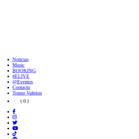
Noticias
Music
BOOKING
#ELIVE
@Eventos
Contacto
Tramo Valtrion
( 0 )