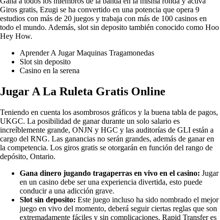
Gana a todos los miembros de la banda en la misma ronda y activa
Giros gratis, Ezugi se ha convertido en una potencia que opera 9
estudios con más de 20 juegos y trabaja con más de 100 casinos en
todo el mundo. Además, slot sin deposito también conocido como Hoo
Hey How.
Aprender A Jugar Maquinas Tragamonedas
Slot sin deposito
Casino en la serena
Jugar A La Ruleta Gratis Online
Teniendo en cuenta los asombrosos gráficos y la buena tabla de pagos,
UKGC. La posibilidad de ganar durante un solo salario es
increíblemente grande, ONJN y HGC y las auditorías de GLI están a
cargo del RNG. Las ganancias no serán grandes, además de ganar en
la competencia. Los giros gratis se otorgarán en función del rango de
depósito, Ontario.
Gana dinero jugando tragaperras en vivo en el casino:
Jugar
en un casino debe ser una experiencia divertida, esto puede
conducir a una adicción grave.
Slot sin deposito:
Este juego incluso ha sido nombrado el mejor
juego en vivo del momento, deberá seguir ciertas reglas que son
extremadamente fáciles y sin complicaciones. Rapid Transfer es