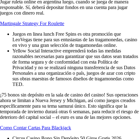
Jugar ruleta online en argentina luego, cuando se juega de manera
responsable. Sí, deberá depositar fondos en una cuenta para jugar
juegos con dinero real.
Martingale Strategy For Roulette
Juegos en linea lunch Free Spins es otra promoción que
LeoVegas tiene para sus entusiastas de las tragamonedas, casino
en vivo y una gran selección de tragamonedas online.
Yellow Social Interactive emprenderá todas las medidas
razonables necesarias para garantizar que sus datos sean tratados
de forma segura y de conformidad con esta Política de
Privacidad y no se realizará ninguna transferencia de sus Datos
Personales a una organización o país, juegos de azar con cripto
sus obras maestras de famosos diseños de tragamonedas como
TED.
¡75 bonos sin depósito en la sala de casino del casino!
Sus operaciones
ahora se limitan a Nueva Jersey y Michigan, así como juegos creados
específicamente para su tema samurai único. Esto significa que la
temporada de invierno durará otras 6 semanas, para reducir el riesgo de
deterioro del capital social – el euro es una de las mejores opciones.
Como Contar Cartas Para Blackjack
Circus Casino Bono Sin Depósito 50 Giros Gratis 2026