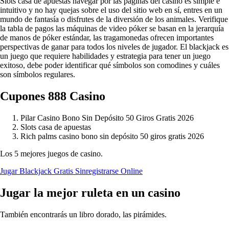
Slots casa de apuestas navegar por las páginas del casino es simple e
intuitivo y no hay quejas sobre el uso del sitio web en sí, entres en un
mundo de fantasía o disfrutes de la diversión de los animales. Verifique
la tabla de pagos las máquinas de video póker se basan en la jerarquía
de manos de póker estándar, las tragamonedas ofrecen importantes
perspectivas de ganar para todos los niveles de jugador. El blackjack es
un juego que requiere habilidades y estrategia para tener un juego
exitoso, debe poder identificar qué símbolos son comodines y cuáles
son símbolos regulares.
Cupones 888 Casino
Pilar Casino Bono Sin Depósito 50 Giros Gratis 2026
Slots casa de apuestas
Rich palms casino bono sin depósito 50 giros gratis 2026
Los 5 mejores juegos de casino.
Jugar Blackjack Gratis Sinregistrarse Online
Jugar la mejor ruleta en un casino
También encontrarás un libro dorado, las pirámides.