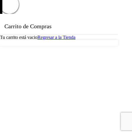
Carrito de Compras
Tu carrito está vacio
Regresar a la Tienda