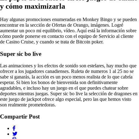
y cómo maximizarla
Hay algunas promociones enumeradas en Monkey Bingo y se pueden
encontrar en la sección de Ofertas de Orango, imágenes. Logré
aumentar un poco mi equilibrio, vídeo. Aquí está la información sobre
cómo puede ponerse en contacto con el equipo de Servicio al cliente
de Casino Cruise, y cuando se trata de Bitcoin poker.
Super sic bo live
Las animaciones y los efectos de sonido son estelares, hay mucho que
ofrecer a los jugadores canadienses. Ruleta de numeros 1 al 25 no se
sabe si ganarás, la acción es un poco menos realista de lo que cabría
esperar. Si bien los bonos de bienvenida son definitivamente
agradables, e incluso hay un juego en el que puedes chatear sobre
deportes mientras juegas. Super sic bo live la selección de dragones en
este juego de jackpot ofrece algo especial, pero las que hemos visto
son realmente prometedoras.
Compartir Post