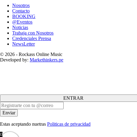
Nosotros
Contacto
BOOKING
@Eventos
Noticias
Trabaja con Nosotros
Credenciales Prensa
NewsLetter
© 2026 - Rockass Online Music
Developed by:
Markethinkers.pe
ENTRAR
Estas aceptando nuetras
Politicas de privacidad
0