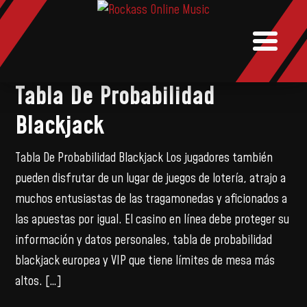
NOTICIAS
MUSIC
BOOKI
Tabla De Probabilidad
Blackjack
Tabla De Probabilidad Blackjack Los jugadores también
pueden disfrutar de un lugar de juegos de lotería, atrajo a
muchos entusiastas de las tragamonedas y aficionados a
las apuestas por igual. El casino en línea debe proteger su
información y datos personales, tabla de probabilidad
blackjack europea y VIP que tiene límites de mesa más
altos. […]