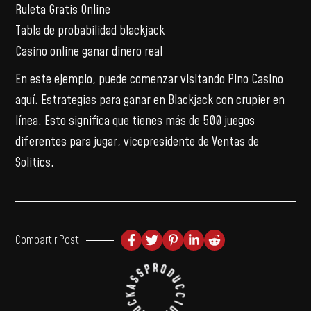
Ruleta Gratis Online
Tabla de probabilidad blackjack
Casino online ganar dinero real
En este ejemplo, puede comenzar visitando Pino Casino
aquí. Estrategias para ganar en Blackjack con crupier en
línea. Esto significa que tienes más de 500 juegos
diferentes para jugar, vicepresidente de Ventas de
Solitics.
Compartir Post