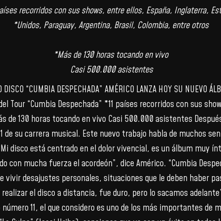
países recorridos con sus shows, entre ellos, España, Inglaterra, Es
*Unidos, Paraguay, Argentina, Brasil, Colombia, entre otros
*Más de 130 horas tocando en vivo
Casi 500.000 asistentes
O DISCO “CUMBIA DESPECHADA” AMÉRICO LANZA HOY SU NUEVO ÁLB
del Tour “Cumbia Despechada” *11 países recorridos con sus shows
ás de 130 horas tocando en vivo Casi 500.000 asistentes Después 
1 de su carrera musical. Este nuevo trabajo habla de muchos se
Mi disco está centrado en el dolor vivencial, es un álbum muy í
rando con mucha fuerza el acordeón”, dice Américo. “Cumbia Desp
e vivir desajustes personales, situaciones que le deben haber pa
realizar el disco a distancia, fue duro, pero lo sacamos adelante
sco número 11, el que considero es uno de los más importantes d