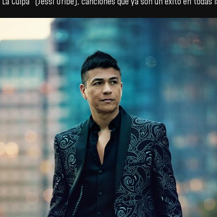
y “La Culpa” (Jessi Uribe), canciones que ya son un éxito en todas