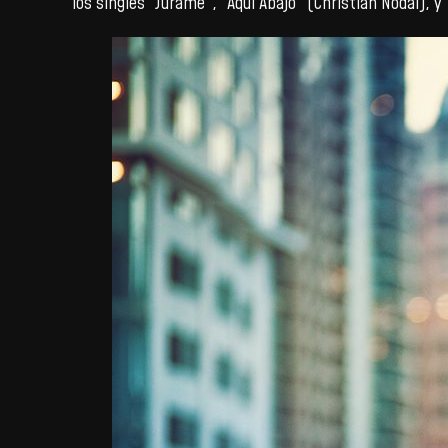
los singles “Júrame”, “Aquí Abajo” (Christian Nodal), 