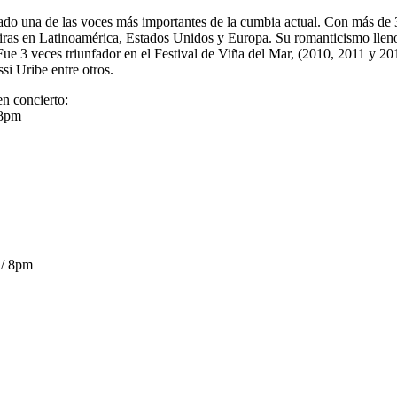
do una de las voces más importantes de la cumbia actual. Con más de 3
giras en Latinoamérica, Estados Unidos y Europa. Su romanticismo lleno
Fue 3 veces triunfador en el Festival de Viña del Mar, (2010, 2011 y 2
si Uribe entre otros.
n concierto:
 8pm
 / 8pm