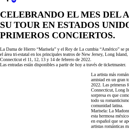
CELEBRANDO EL MES DEL A
SU TOUR EN ESTADOS UNIDO
PRIMEROS CONCIERTOS.
La Dama de Hierro “Marisela” y el Rey de La cumbia “Américo” se pr
el área tri-estatal en los principales teatros de New Jersey, Long Islan
Connecticut el 11, 12, 13 y 14 de febrero de 2022.
Las entradas están disponibles a partir de hoy a través de ticketmaster.
La artista más románt
amistad en un gran to
2022. Las primeras fe
Connecticut, Long Is
sorpresa es que como
todo su romanticismo
comunidad latina.
Marisela: La Madonna
esta hermosa méxico-
en español que se ap
artistas románticas m