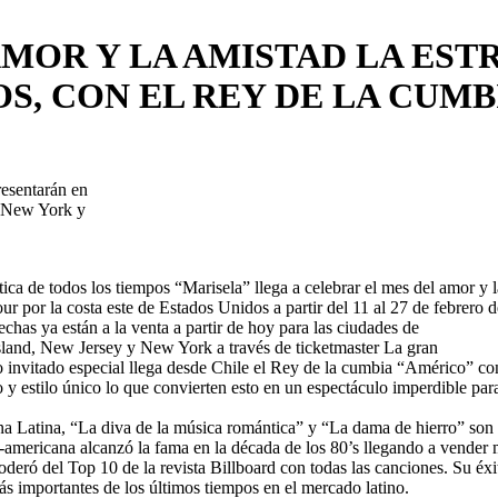
MOR Y LA AMISTAD LA EST
S, CON EL REY DE LA CUMB
esentarán en
d, New York y
ica de todos los tiempos “Marisela” llega a celebrar el mes del amor y l
ur por la costa este de Estados Unidos a partir del 11 al 27 de febrero d
chas ya están a la venta a partir de hoy para las ciudades de
land, New Jersey y New York a través de ticketmaster La gran
 invitado especial llega desde Chile el Rey de la cumbia “Américo” co
 y estilo único lo que convierten esto en un espectáculo imperdible para
 Latina, “La diva de la música romántica” y “La dama de hierro” son alg
americana alcanzó la fama en la década de los 80’s llegando a vender m
oderó del Top 10 de la revista Billboard con todas las canciones. Su éxi
ás importantes de los últimos tiempos en el mercado latino.