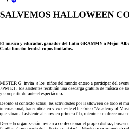
SALVEMOS HALLOWEEN CON MIS
El músico y educador, ganador del Latin GRAMMY a Mejor Álbum Infa
Cada función tendrá cupos limitados.
MISTER G
invita a los niños del mundo entero a participar del even
7PM ET, los asistentes recibirán una descarga gratuita de música de
y compartir durante el espectáculo.
Debido al contexto actual, las actividades por Halloween de todo el m
internacional, transmitida en vivo desde el histórico “Academy of Musi
que sitúan al asistente al show en primera fila, mientras se ofrece una 
Desde la organización invitan a confeccionar el propio disfraz, buscar 
familias. Como parte de la fiesta, se viajará a México y se aprenderá s