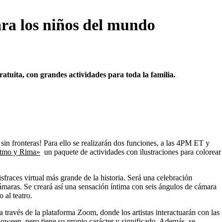
los niños del mundo
.
atuita, con grandes actividades para toda la familia.
in fronteras! Para ello se realizarán dos funciones, a las 4PM ET y
tmo y Rima»
un paquete de actividades con ilustraciones para colorear
isfraces virtual más grande de la historia. Será una celebración
ámaras. Se creará así una sensación íntima con seis ángulos de cámara
o al teatro.
a través de la plataforma Zoom, donde los artistas interactuarán con las
loween, pero tiene su propio carácter y significado. Además, se