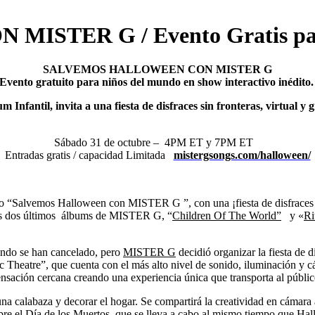
TER G / Evento Gratis para 
SALVEMOS HALLOWEEN CON MISTER G
Evento gratuito para niños del mundo en show interactivo inédito
ntil, invita a una fiesta de disfraces sin fronteras, virtual y gr
Sábado 31 de octubre – 4PM ET y 7PM ET
Entradas gratis / capacidad Limitada
mistergsongs.com/halloween/
to “Salvemos Halloween con MISTER G ”, con una ¡fiesta de disfraces s
 los dos últimos álbums de MISTER G, “
Children Of The World”
y «
Ri
undo se han cancelado, pero
MISTER G
decidió organizar la fiesta de d
c Theatre”, que cuenta con el más alto nivel de sonido, iluminación y c
sensación cercana creando una experiencia única que transporta al públic
una calabaza y decorar el hogar. Se compartirá la creatividad en cámara 
obre el Día de los Muertos, que se lleva a cabo al mismo tiempo que Hal