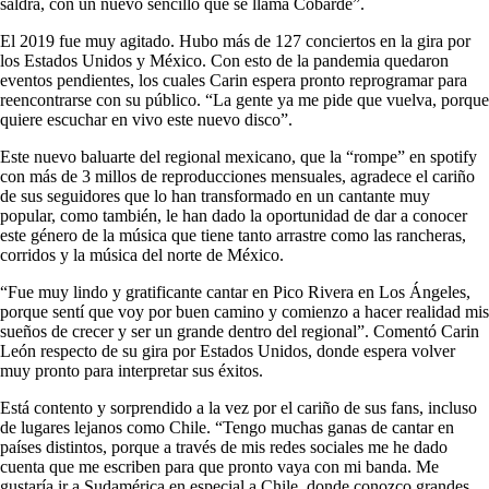
saldrá, con un nuevo sencillo que se llama Cobarde”.
El 2019 fue muy agitado. Hubo más de 127 conciertos en la gira por
los Estados Unidos y México. Con esto de la pandemia quedaron
eventos pendientes, los cuales Carin espera pronto reprogramar para
reencontrarse con su público. “La gente ya me pide que vuelva, porque
quiere escuchar en vivo este nuevo disco”.
Este nuevo baluarte del regional mexicano, que la “rompe” en spotify
con más de 3 millos de reproducciones mensuales, agradece el cariño
de sus seguidores que lo han transformado en un cantante muy
popular, como también, le han dado la oportunidad de dar a conocer
este género de la música que tiene tanto arrastre como las rancheras,
corridos y la música del norte de México.
“Fue muy lindo y gratificante cantar en Pico Rivera en Los Ángeles,
porque sentí que voy por buen camino y comienzo a hacer realidad mis
sueños de crecer y ser un grande dentro del regional”. Comentó Carin
León respecto de su gira por Estados Unidos, donde espera volver
muy pronto para interpretar sus éxitos.
Está contento y sorprendido a la vez por el cariño de sus fans, incluso
de lugares lejanos como Chile. “Tengo muchas ganas de cantar en
países distintos, porque a través de mis redes sociales me he dado
cuenta que me escriben para que pronto vaya con mi banda. Me
gustaría ir a Sudamérica en especial a Chile, donde conozco grandes