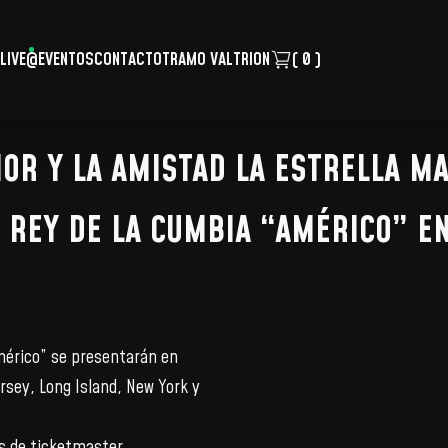
LIVE
@EVENTOS
CONTACTO
TRAMO VALTRION
( 0 )
OR Y LA AMISTAD LA ESTRELLA MA
L REY DE LA CUMBIA “AMÉRICO” E
Américo” se presentarán en
ersey, Long Island, New York y
és de ticketmaster.