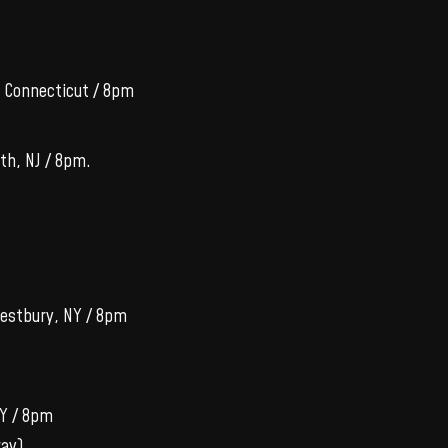
, Connecticut / 8pm
eth, NJ / 8pm.
Westbury, NY / 8pm
NY / 8pm
way)