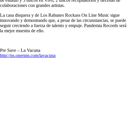
de estudio y 3 discos en Vivo, 2 discos recopilatorios y decenas de
colaboraciones con grandes artistas.
La casa disquera y de Los
Rabanes
Rockass On Line Music sigue
innovando y demostrando que, a pesar de las circunstancias, se puede
seguir creciendo a fuerza de talento y empuje. Pandemia Records será
la mejor muestra de ello.
Pre Save – La Vacuna
http://ps.onerpm.com/lavacuna