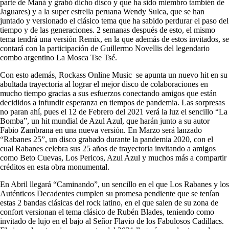
parte de Maná y grabó dicho disco y que ha sido miembro también de
Jaguares) y a la super estrella peruana Wendy Sulca, que se han
juntado y versionado el clásico tema que ha sabido perdurar el paso del
tiempo y de las generaciones. 2 semanas después de esto, el mismo
tema tendrá una versión Remix, en la que además de estos invitados, se
contará con la participación de Guillermo Novellis del legendario
combo argentino La Mosca Tse Tsé.
Con esto además, Rockass Online Music se apunta un nuevo hit en su
abultada trayectoria al lograr el mejor disco de colaboraciones en
mucho tiempo gracias a sus esfuerzos conectando amigos que están
decididos a infundir esperanza en tiempos de pandemia. Las sorpresas
no paran ahí, pues el 12 de Febrero del 2021 verá la luz el sencillo “La
Bomba”, un hit mundial de Azul Azul, que harán junto a su autor
Fabio Zambrana en una nueva versión. En Marzo será lanzado
“
Rabanes
25”, un disco grabado durante la pandemia 2020, con el
cual
Rabanes
celebra sus 25 años de trayectoria invitando a amigos
como Beto Cuevas, Los Pericos, Azul Azul y muchos más a compartir
créditos en esta obra monumental.
En Abril llegará “Caminando”, un sencillo en el que Los
Rabanes
y los
Auténticos Decadentes cumplen su promesa pendiente que se tenían
estas 2 bandas clásicas del rock latino, en el que salen de su zona de
confort versionan el tema clásico de Rubén Blades, teniendo como
invitado de lujo en el bajo al Señor Flavio de los Fabulosos Cadillacs.