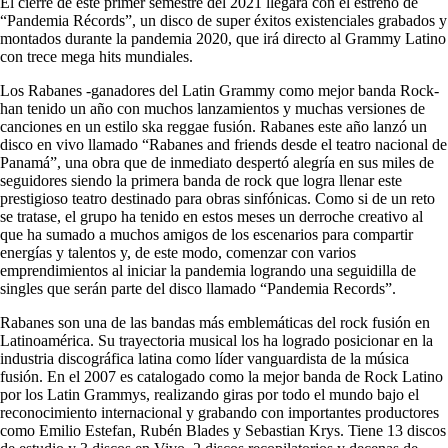
El cierre de este primer semestre del 2021 llegará con el estreno de
“Pandemia Récords”, un disco de super éxitos existenciales grabados y
montados durante la pandemia 2020, que irá directo al Grammy Latino
con trece mega hits mundiales.
Los
Rabanes
-ganadores del Latin Grammy como mejor banda Rock-
han tenido un año con muchos lanzamientos y muchas versiones de
canciones en un estilo ska reggae fusión.
Rabanes
este año lanzó un
disco en vivo llamado “
Rabanes
and friends desde el teatro nacional de
Panamá”, una obra que de inmediato despertó alegría en sus miles de
seguidores siendo la primera banda de rock que logra llenar este
prestigioso teatro destinado para obras sinfónicas. Como si de un reto
se tratase, el grupo ha tenido en estos meses un derroche creativo al
que ha sumado a muchos amigos de los escenarios para compartir
energías y talentos y, de este modo, comenzar con varios
emprendimientos al iniciar la pandemia logrando una seguidilla de
singles que serán parte del disco llamado “Pandemia Records”.
Rabanes
son una de las bandas más emblemáticas del rock fusión en
Latinoamérica. Su trayectoria musical los ha logrado posicionar en la
industria discográfica latina como líder vanguardista de la música
fusión. En el 2007 es catalogado como la mejor banda de Rock Latino
por los Latin Grammys, realizando giras por todo el mundo bajo el
reconocimiento internacional y grabando con importantes productores
como Emilio Estefan, Rubén Blades y Sebastian Krys. Tiene 13 discos