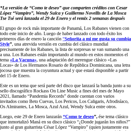
*La versión de “Como te deseo” que comparten créditos con Cesar
López “Vampiro”, Wendy Sulca y Guillermo Novellis de La Mosca
Tse Tsé será lanzada el 29 de Enero y el remix 2 semanas después
El grupo de rock más importante de Panamá, Los
Rabanes
vienen con
todo este inicio de año. Luego de haber lanzado con todo éxito los
primeros días de enero la canción
“
Señorita a mi me gusta su cumbia
Style
”
, una atrevida versión en cumbia del clásico mundial
precisamente de los
Rabanes
, la lista de sorpresas se van sumando una
a una. Los
Rabanes
están importando al mundo en estos momentos el
tema
«La Vacuna»
, una adaptación del merengue clásico «Las
Locas» de Los Hermanos Rosario de República Dominicana, una letra
jocosa que muestra la coyuntura actual y que estará disponible a partir
del 15 de Enero.
Este es un tema que será parte del disco que lanzará la banda junto a su
sello discográfico Rockass On Line Music a fines del mes de Mayo
2021, llamado “Pandemia Records” donde cuentan con varios
invitados como Beto Cuevas, Los Pericos, Los Caligaris, Afrodisíaco,
Os Almirantes, La Mosca, Azul Azul, Wendy Sulca entre otros.
Luego, este 29 de Enero lanzarán
“Como te deseo
”,
ése tema clásico
que inmortalizó Maná en su disco clásico “¿Donde jugarán los niños?”
junto al gran guitarrista César López “Vampiro” (quien justamente era