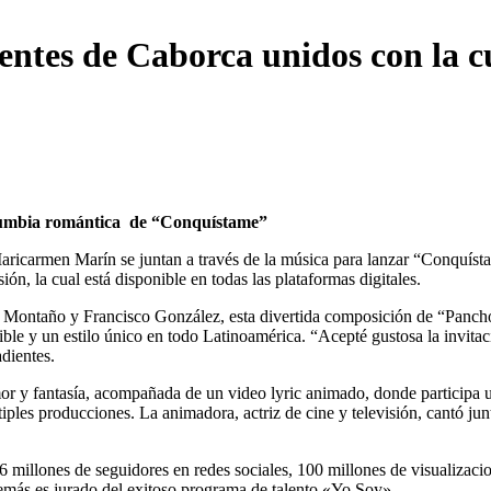
ntes de Caborca unidos con la 
cumbia romántica de “Conquístame”
aricarmen Marín se juntan a través de la música para lanzar “Conquís
ión, la cual está disponible en todas las plataformas digitales.
Montaño y Francisco González, esta divertida composición de “Pancho 
e y un estilo único en todo Latinoamérica. “Acepté gustosa la invitac
dientes.
mor y fantasía, acompañada de un video lyric animado, donde participa
tiples producciones. La animadora, actriz de cine y televisión, cantó ju
e 6 millones de seguidores en redes sociales, 100 millones de visualiz
más es jurado del exitoso programa de talento «Yo Soy».