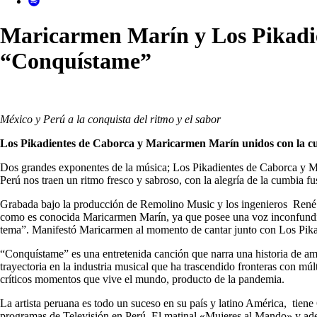
Maricarmen Marín y Los Pikadie
“Conquístame”
México y Perú a la conquista del ritmo y el sabor
Los Pikadientes de Caborca y Maricarmen Marín unidos con la 
Dos grandes exponentes de la música; Los Pikadientes de Caborca y M
Perú nos traen un ritmo fresco y sabroso, con la alegría de la cumbia fus
Grabada bajo la producción de Remolino Music y los ingenieros René 
como es conocida Maricarmen Marín, ya que posee una voz inconfundibl
tema”. Manifestó Maricarmen al momento de cantar junto con Los Pika
“Conquístame” es una entretenida canción que narra una historia de a
trayectoria en la industria musical que ha trascendido fronteras con múl
críticos momentos que vive el mundo, producto de la pandemia.
La artista peruana es todo un suceso en su país y latino América, tien
programas de Televisión en Perú. El matinal «Mujeres al Mando» y ade