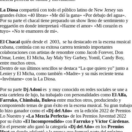
La Diosa
compartirá con todo el público latino de New Jersey sus
grandes éxitos «40 libras» «Me dió la gana» «Por debajo del agua».
Por su parte el chacal tiene preparado un show lleno de sentimiento y
reggaetón en donde interpretará «Hazme el amor» «Mi corazón es
tuyo» «No te enamores de mi».
El Chacal
quién desde el 2003, se ha destacado en la escena musical
cubana, continúa con su exitosa carrera teniendo importantes
colaboraciones con artistas de renombre como Jacob Forever, Don
Omar, Lenier, El Micha, Jay Maly Yey Garbey, Yomil, Candy Boy,
entre muchos otros.
Dentro de sus últimos sencillos se destaca “La que quiero yo” junto a
Lenier y El Micha, como también «Madre» y su más reciente tema
«Invéntame» con la La Diosa.
Por su parte
Dj Adoni
es y muy conocido en redes sociales se une a
esta cartelera de lujo, ha trabajado con personalidades como
El Alfa,
Farruko, Chimbala, Bulova
entre muchos otros, produciendo y
componiendo temas de gran éxito en la escena musical. Su gran trabajo
lo hizo ganador como el
«Dj del Año»
en la edición 2022 de Premios
Lo Nuestro y
«La Mezcla Perfecta»
de los Premios Juventud 2022
por su éxito
«El Incomprendido»
con
Farruko y Víctor Cárdenas
.
En el presente año ganó la categoría
«Dj del Año»
en los
Premios
Heat
en donde adelantó a la prensa que formará parte del próximo