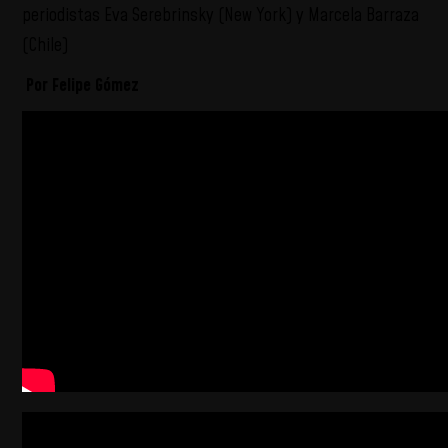
periodistas Eva Serebrinsky (New York) y Marcela Barraza
(Chile)
Por Felipe Gómez