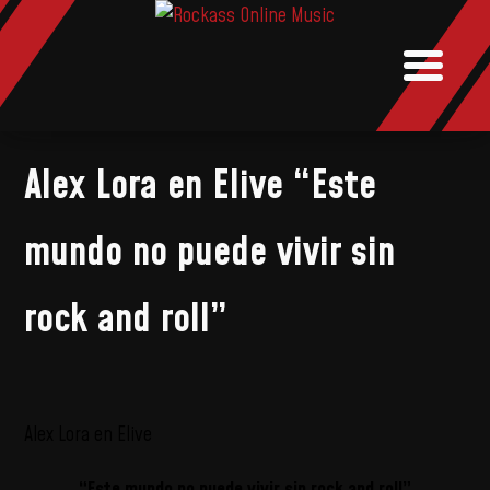
NOTICIAS
MUSIC
BOOKI
Alex Lora en Elive “Este
mundo no puede vivir sin
rock and roll”
Alex Lora en Elive
“Este mundo no puede vivir sin rock and roll”