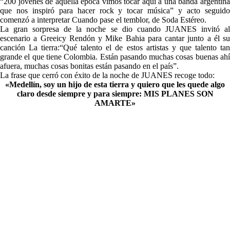
“200 jóvenes de aquella época vimos tocar aquí a una banda argentina
que nos inspiró para hacer rock y tocar música” y acto seguido
comenzó a interpretar Cuando pase el temblor, de Soda Estéreo.
La gran sorpresa de la noche se dio cuando JUANES invitó al
escenario a Greeicy Rendón y Mike Bahia para cantar junto a él su
canción La tierra:“Qué talento el de estos artistas y que talento tan
grande el que tiene Colombia. Están pasando muchas cosas buenas ahí
afuera, muchas cosas bonitas están pasando en el país”.
La frase que cerró con éxito de la noche de JUANES recoge todo:
«Medellín, soy un hijo de esta tierra y quiero que les quede algo
claro desde siempre y para siempre: MIS PLANES SON
AMARTE»