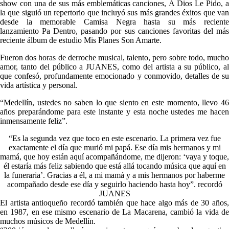
show con una de sus más emblemáticas canciones, A Dios Le Pido, a
la que siguió un repertorio que incluyó sus más grandes éxitos que van
desde la memorable Camisa Negra hasta su más reciente
lanzamiento Pa Dentro, pasando por sus canciones favoritas del más
reciente álbum de estudio Mis Planes Son Amarte.
Fueron dos horas de derroche musical, talento, pero sobre todo, mucho
amor, tanto del público a JUANES, como del artista a su público, al
que confesó, profundamente emocionado y conmovido, detalles de su
vida artística y personal.
“Medellín, ustedes no saben lo que siento en este momento, llevo 46
años preparándome para este instante y esta noche ustedes me hacen
inmensamente feliz”.
“Es la segunda vez que toco en este escenario. La primera vez fue
exactamente el día que murió mi papá. Ese día mis hermanos y mi
mamá, que hoy están aquí acompañándome, me dijeron: ‘vaya y toque,
él estaría más feliz sabiendo que está allá tocando música que aquí en
la funeraria’. Gracias a él, a mi mamá y a mis hermanos por haberme
acompañado desde ese día y seguirlo haciendo hasta hoy”. recordó
JUANES
El artista antioqueño recordó también que hace algo más de 30 años,
en 1987, en ese mismo escenario de La Macarena, cambió la vida de
muchos músicos de Medellín.