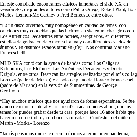
En este compilado encontramos clásicos inmortales el siglo XX en
versión ska, de grandes autores como Palito Ortega, Robert Plant, Bob
Marley, Lennon-Mc Cartney o Fred Bongusto, entre otros.
“Es un disco divertido, muy homogéneo en calidad de temas, con
canciones muy conocidas que las hicimos en ska en muchas giras con
Los Auténticos Decadentes entre hoteles, aeropuertos, en diferentes
estudios de grabación de América Latina y con diferentes estados de
ánimos y en distintos estados también (ríe)”. Nos confirma Mariano
Franceschelli.
MLD-SKA contó con la ayuda de bandas como Los Caligaris,
Kchiporros, Los Elefantes, Los Auténticos Decadentes y Doctor
Krápula, entre otros. Destacan los arreglos realizados por el músico Jag
Lorenzo (padre de Moska) y el solo de piano de Horacio Franceschelli
(padre de Mariano) en la versión de Summertime, de George
Gershwin.
“Hay muchos músicos que nos ayudaron de forma espontánea. Se fue
dando de manera natural y no tan sofisticada como es ahora, que los
temas los puedes grabar desde tu casa, porque hace 16 años había que
hacerlo en un estudio y con buenas consolas”. Confesión del mítico
Martin «Moska» Lorenzo.
“Jamás pensamos que este disco lo íbamos a terminar en pandemia,