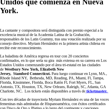
Unidos que comienza en Nueva
York.
La cantante y compositora será distinguida con premio especial a la
excelencia musical de la Academia Latina de la Grabación,
responsables de los Latin Grammy, tras una votación realizada por su
consejo directivo. Myriam Hernández es la primera artista chilena en
recibir este reconocimiento.
La baladista de América regresa en tour con 20 conciertos
confirmados, en lo que sería su gira más extensa en su carrera en Los
Estados Unidos comenzando por el área tri-estatal en las ciudades
de
Westbury New York, Elizabeth New
Jersey, Stamford Connecticut.
Para luego continuar en Lynn, MA.,
Rhode Island NY, Bethesda, MD, Reading, PA, Miami, Fl, Tampa,
Florida, Kissimmee, Florida, Boca Ratón Fl, Fort Myers, FL, San
Antonio, TX, Houston, TX, New Orleans, Raleigh, SC, Atlanta, GA
Charlotte, NC. Los tickets están disponibles a través de
ticketmaster.
Con tres décadas de trayectoria Myriam Hernández es una de las voces
femeninas más admiradas de Hispanoamérica, con éxitos certificados
con Disco de Oro y Platino a lo largo del continente y canciones