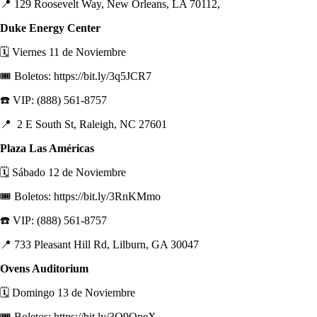
📍 129 Roosevelt Way, New Orleans, LA 70112,
Duke Energy Center
🗓️ Viernes 11 de Noviembre
🎟️ Boletos: https://bit.ly/3q5JCR7
☎️ VIP: (888) 561-8757
📍 2 E South St, Raleigh, NC 27601
Plaza Las Américas
🗓️ Sábado 12 de Noviembre
🎟️ Boletos: https://bit.ly/3RnKMmo
☎️ VIP: (888) 561-8757
📍 733 Pleasant Hill Rd, Lilburn, GA 30047
Ovens Auditorium
🗓️ Domingo 13 de Noviembre
🎟️ Boletos: https://bit.ly/3Q9OpeX