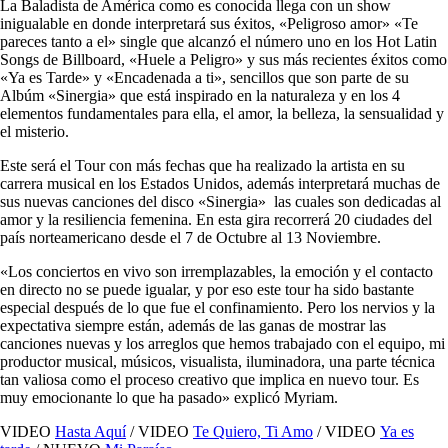
La Baladista de América como es conocida llega con un show
inigualable en donde interpretará sus éxitos, «Peligroso amor» «Te
pareces tanto a el» single que alcanzó el número uno en los Hot Latin
Songs de Billboard, «Huele a Peligro» y sus más recientes éxitos como
«Ya es Tarde» y «Encadenada a ti», sencillos que son parte de su
Albúm «Sinergia» que está inspirado en la naturaleza y en los 4
elementos fundamentales para ella, el amor, la belleza, la sensualidad y
el misterio.
Este será el Tour con más fechas que ha realizado la artista en su
carrera musical en los Estados Unidos, además interpretará muchas de
sus nuevas canciones del disco «Sinergia» las cuales son dedicadas al
amor y la resiliencia femenina. En esta gira recorrerá 20 ciudades del
país norteamericano desde el 7 de Octubre al 13 Noviembre.
«Los conciertos en vivo son irremplazables, la emoción y el contacto
en directo no se puede igualar, y por eso este tour ha sido bastante
especial después de lo que fue el confinamiento. Pero los nervios y la
expectativa siempre están, además de las ganas de mostrar las
canciones nuevas y los arreglos que hemos trabajado con el equipo, mi
productor musical, músicos, visualista, iluminadora, una parte técnica
tan valiosa como el proceso creativo que implica en nuevo tour. Es
muy emocionante lo que ha pasado» explicó Myriam.
VIDEO
Hasta Aquí
/ VIDEO
Te Quiero, Ti Amo
/ VIDEO
Ya es