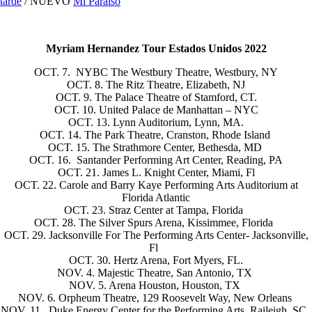
tarde
/ NUEVO
Mi Paraíso
Myriam Hernandez Tour Estados Unidos 2022
OCT. 7. NYBC The Westbury Theatre, Westbury, NY
OCT. 8. The Ritz Theatre, Elizabeth, NJ
OCT. 9. The Palace Theatre of Stamford, CT.
OCT. 10. United Palace de Manhattan – NYC
OCT. 13. Lynn Auditorium, Lynn, MA.
OCT. 14. The Park Theatre, Cranston, Rhode Island
OCT. 15. The Strathmore Center, Bethesda, MD
OCT. 16. Santander Performing Art Center, Reading, PA
OCT. 21. James L. Knight Center, Miami, Fl
OCT. 22. Carole and Barry Kaye Performing Arts Auditorium at
Florida Atlantic
OCT. 23. Straz Center at Tampa, Florida
OCT. 28. The Silver Spurs Arena, Kissimmee, Florida
OCT. 29. Jacksonville For The Performing Arts Center- Jacksonville,
Fl
OCT. 30. Hertz Arena, Fort Myers, FL.
NOV. 4. Majestic Theatre, San Antonio, TX
NOV. 5. Arena Houston, Houston, TX
NOV. 6. Orpheum Theatre, 129 Roosevelt Way, New Orleans
NOV. 11. Duke Energy Center for the Performing Arts, Raileigh, SC