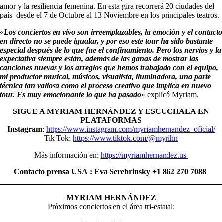
amor y la resiliencia femenina. En esta gira recorrerá 20 ciudades del
país desde el 7 de Octubre al 13 Noviembre en los principales teatros.
«
Los conciertos en vivo son irreemplazables, la emoción y el contacto
en directo no se puede igualar, y por eso este tour ha sido bastante
especial después de lo que fue el confinamiento. Pero los nervios y la
expectativa siempre están, además de las ganas de mostrar las
canciones nuevas y los arreglos que hemos trabajado con el equipo,
mi productor musical, músicos, visualista, iluminadora, una parte
técnica tan valiosa como el proceso creativo que implica en nuevo
tour. Es muy emocionante lo que ha pasado
» explicó Myriam.
SIGUE A MYRIAM HERNÁNDEZ Y ESCUCHALA EN
PLATAFORMAS
Instagram
:
https://www.instagram.com/myriamhernandez_oficial/
Tik Tok:
https://www.tiktok.com/@myrihn
Más información en:
https://myriamhernandez.us
Contacto prensa USA : Eva Serebrinsky +1 862 270 7088
MYRIAM HERNÁNDEZ
Próximos conciertos en el área tri-estatal: