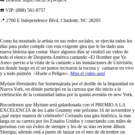
☎️ VIP: (888) 561-8757
📍 2700 E Independence Blvd, Charlotte, NC 28205
Como ha mostrado la artista en sus redes sociales, se ejercita todos los
días para poder cumplir con esta exigente gira que le ha dado una
nueva historia que contar. Hace algunos días se viralizó un video de
todo el elenco de Despierta América cantando «El Hombre que Yo
Amo» previo a la visita de la cantante a las instalaciones de Univisión,
en donde luego en el set juntos recrearon la escena y cantaron en vivo
y a todo pulmón «Huele a Peligro».
Mira el video aquí
Myriam Hernández fue homenajeada por el desfile de la hispanidad en
Nueva York, en dónde participó en la carroza que dio inicio a la
celebración de la comunidad latina por la quinta avenida en new York.
Recordemos que Myriam será galardonada con el PREMIO A LA
EXCELENCIA de los Latin Grammy este próximo 16 de noviembre y
¿qué mejor manera de celebrarlo? Cerrando una gira histórica, la mas
larga en su carrera por los Estados Unidos y conectando con miles de
personas con sus éxitos de siempre y los de su mas reciente álbum
Sinergia; además está a punto de lanzar en el mes de diciembre un