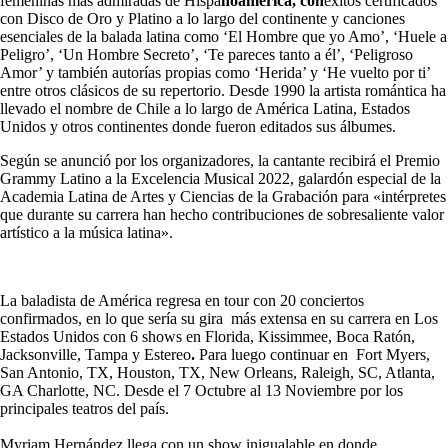
femeninas más admiradas de Hispa
noamérica, con
éxitos certificados
con Disco de Oro y Platino a lo largo del continente y canciones
esenciales de la balada latina como ‘El Hombre que yo Amo’, ‘Huele a
Peligro’, ‘Un Hombre Secreto’, ‘Te pareces tanto a él’, ‘Peligroso
Amor’ y también autorías propias como ‘Herida’ y ‘He vuelto por ti’
entre otros clásicos de su repertorio. Desde 1990 la artista romántica ha
llevado el nombre de Chile a lo largo de América Latina, Estados
Unidos y otros continentes donde fueron editados sus álbumes.
Según se anunció por los organizadores, la cantante recibirá el Premio
Grammy Latino a la Excelencia Musical 2022, galardón especial de la
Academia Latina de Artes y Ciencias de la Grabación para «intérpretes
que durante su carrera han hecho contribuciones de sobresaliente valor
artístico a la música latina».
​La baladista de América regresa en tour con 20 conciertos
confirmados, en lo que sería su gira más extensa en su carrera en Los
Estados Unidos con 6 shows en Florida, Kissimmee, Boca Ratón,
Jacksonville, Tampa y Estereo
.
Para luego continuar en Fort Myers,
San Antonio, TX, Houston, TX, New Orleans, Raleigh, SC, Atlanta,
GA Charlotte, NC. Desde el 7 Octubre al 13 Noviembre por los
principales teatros del país.
Myriam Hernández llega con un show inigualable en donde