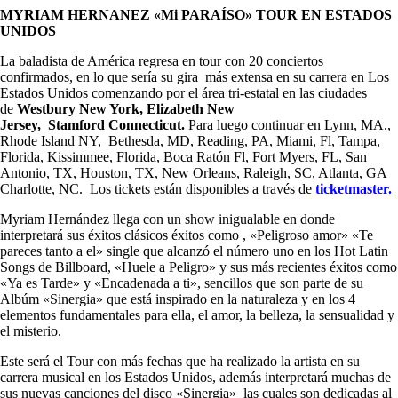
MYRIAM HERNANEZ «Mi PARA
Í
SO» TOUR EN ESTADOS
UNIDOS
La baladista de América regresa en tour con 20 conciertos
confirmados, en lo que sería su gira más extensa en su carrera en Los
Estados Unidos comenzando por el área tri-estatal en las ciudades
de
Westbury New York, Elizabeth New
Jersey, Stamford Connecticut.
Para luego continuar en Lynn, MA.,
Rhode Island NY, Bethesda, MD, Reading, PA, Miami, Fl, Tampa,
Florida, Kissimmee, Florida, Boca Ratón Fl, Fort Myers, FL, San
Antonio, TX, Houston, TX, New Orleans, Raleigh, SC, Atlanta, GA
Charlotte, NC. Los tickets están disponibles a través de
ticketmaster.
Myriam Hernández llega con un show inigualable en donde
interpretará sus éxitos clásicos éxitos como , «Peligroso amor» «Te
pareces tanto a el» single que alcanzó el número uno en los Hot Latin
Songs de Billboard, «Huele a Peligro» y sus más recientes éxitos como
«Ya es Tarde» y «Encadenada a ti», sencillos que son parte de su
Albúm «Sinergia» que está inspirado en la naturaleza y en los 4
elementos fundamentales para ella, el amor, la belleza, la sensualidad y
el misterio.
Este será el Tour con más fechas que ha realizado la artista en su
carrera musical en los Estados Unidos, además interpretará muchas de
sus nuevas canciones del disco «Sinergia» las cuales son dedicadas al