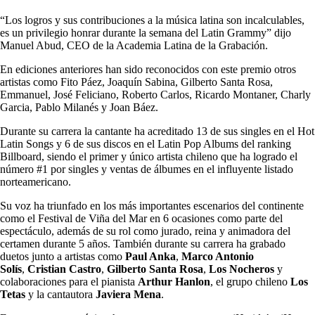
“Los logros y sus contribuciones a la música latina son incalculables,
es un privilegio honrar durante la semana del Latin Grammy” dijo
Manuel Abud, CEO de la Academia Latina de la Grabación.
En ediciones anteriores han sido reconocidos con este premio otros
artistas como Fito Páez, Joaquín Sabina, Gilberto Santa Rosa,
Emmanuel, José Feliciano, Roberto Carlos, Ricardo Montaner, Charly
Garcia, Pablo Milanés y Joan Báez.
Durante su carrera la cantante ha acreditado 13 de sus singles en el Hot
Latin Songs y 6 de sus discos en el Latin Pop Albums del ranking
Billboard, siendo el primer y único artista chileno que ha logrado el
número #1 por singles y ventas de álbumes en el influyente listado
norteamericano.
Su voz ha triunfado en los más importantes escenarios del continente
como el Festival de Viña del Mar en 6 ocasiones como parte del
espectáculo, además de su rol como jurado, reina y animadora del
certamen durante 5 años. También durante su carrera ha grabado
duetos junto a artistas como
Paul Anka
,
Marco Antonio
Solís
,
Cristian Castro
,
Gilberto Santa Rosa
,
Los Nocheros
y
colaboraciones para el pianista
Arthur Hanlon
, el grupo chileno
Los
Tetas
y la cantautora
Javiera Mena
.