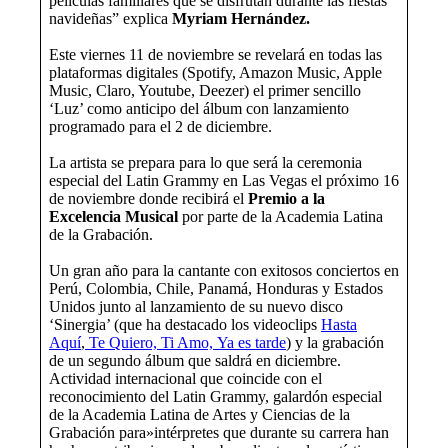
películas familiares que se disfrutan durante las fiestas
navideñas” explica
Myriam Hernández.
Este viernes 11 de noviembre se revelará en todas las
plataformas digitales (Spotify, Amazon Music, Apple
Music, Claro, Youtube, Deezer) el primer sencillo
‘Luz’ como anticipo del álbum con lanzamiento
programado para el 2 de diciembre.
La artista se prepara para lo que será la ceremonia
especial del Latin Grammy en Las Vegas el próximo 16
de noviembre donde recibirá el
Premio a la
Excelencia Musical
por parte de la Academia Latina
de la Grabación.
Un gran año para la cantante con exitosos conciertos en
Perú, Colombia, Chile, Panamá, Honduras y Estados
Unidos junto al lanzamiento de su nuevo disco
‘Sinergia’ (que ha destacado los videoclips
Hasta
Aquí
,
Te Quiero, Ti Amo,
Ya es tarde
) y la grabación
de un segundo álbum que saldrá en diciembre.
Actividad internacional que coincide con el
reconocimiento del Latin Grammy, galardón especial
de la Academia Latina de Artes y Ciencias de la
Grabación para»intérpretes que durante su carrera han