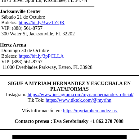
1875 Silver Spur Ln, Kissimmee, FL 34744
———————————————————
Jacksonville Center
Sábado 21 de Octubre
Boletos:
https://bit.ly/3wzTZQR
VIP: (888) 561-8757
300 Water St, Jacksonville, FL 32202
———————————————————
Hertz Arena
Domingo 30 de Octubre
Boletos:
https://bit.ly/3pPCLLA
VIP: (888) 561-8757
11000 Everblades Parkway, Estero, FL 33928
SIGUE A MYRIAM HERNÁNDEZ Y ESCUCHALA EN
PLATAFORMAS
Instagram:
https://www.instagram.com/myriamhernandez_oficial/
Tik Tok:
https://www.tiktok.com/@myrihn
Más información en:
https://myriamhernandez.us
Contacto prensa : Eva Serebrinsky +1 862 270 7088