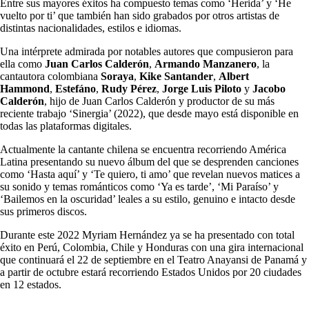
Entre sus mayores éxitos ha compuesto temas como ‘Herida’ y ‘He
vuelto por ti’ que también han sido grabados por otros artistas de
distintas nacionalidades, estilos e idiomas.
Una intérprete admirada por notables autores que compusieron para
ella como
Juan Carlos Calderón
,
Armando Manzanero
, la
cantautora colombiana
Soraya
,
Kike Santander
,
Albert
Hammond
,
Estefáno
,
Rudy Pérez
,
Jorge Luis Piloto
y
Jacobo
Calderón
, hijo de Juan Carlos Calderón y productor de su más
reciente trabajo ‘Sinergia’ (2022), que desde mayo está disponible en
todas las plataformas digitales.
Actualmente la cantante chilena se encuentra recorriendo América
Latina presentando su nuevo álbum del que se desprenden canciones
como ‘Hasta aquí’ y ‘Te quiero, ti amo’ que revelan nuevos matices a
su sonido y temas románticos como ‘Ya es tarde’, ‘Mi Paraíso’ y
‘Bailemos en la oscuridad’ leales a su estilo, genuino e intacto desde
sus primeros discos.
Durante este 2022 Myriam Hernández ya se ha presentado con total
éxito en Perú, Colombia, Chile y Honduras con una gira internacional
que continuará el 22 de septiembre en el Teatro Anayansi de Panamá y
a partir de octubre estará recorriendo Estados Unidos por 20 ciudades
en 12 estados.