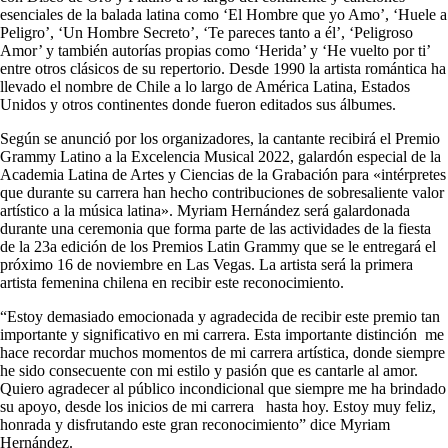
esenciales de la balada latina como ‘El Hombre que yo Amo’, ‘Huele a
Peligro’, ‘Un Hombre Secreto’, ‘Te pareces tanto a él’, ‘Peligroso
Amor’ y también autorías propias como ‘Herida’ y ‘He vuelto por ti’
entre otros clásicos de su repertorio. Desde 1990 la artista romántica ha
llevado el nombre de Chile a lo largo de América Latina, Estados
Unidos y otros continentes donde fueron editados sus álbumes.
Según se anunció por los organizadores, la cantante recibirá el Premio
Grammy Latino a la Excelencia Musical 2022, galardón especial de la
Academia Latina de Artes y Ciencias de la Grabación para «intérpretes
que durante su carrera han hecho contribuciones de sobresaliente valor
artístico a la música latina». Myriam Hernández será galardonada
durante una ceremonia que forma parte de las actividades de la fiesta
de la 23a edición de los Premios Latin Grammy que se le entregará el
próximo 16 de noviembre en Las Vegas. La artista será la primera
artista femenina chilena en recibir este reconocimiento.
“Estoy demasiado emocionada y agradecida de recibir este premio tan
importante y significativo en mi carrera. Esta importante distinción me
hace recordar muchos momentos de mi carrera artística, donde siempre
he sido consecuente con mi estilo y pasión que es cantarle al amor.
Quiero agradecer al público incondicional que siempre me ha brindado
su apoyo, desde los inicios de mi carrera hasta hoy. Estoy muy feliz,
honrada y disfrutando este gran reconocimiento” dice Myriam
Hernández.