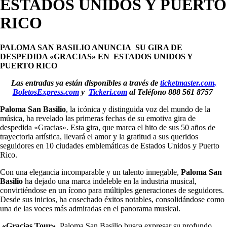
ESTADOS UNIDOS Y PUERTO
RICO
PALOMA SAN BASILIO ANUNCIA SU GIRA DE
DESPEDIDA «GRACIAS» EN ESTADOS UNIDOS Y
PUERTO RICO
Las entradas ya están disponibles a través de
ticketmaster.com
,
BoletosExpress.com
y
Tickeri.com
al Teléfono 888 561 8757
Paloma San Basilio
, la icónica y distinguida voz del mundo de la
música, ha revelado las primeras fechas de su emotiva gira de
despedida «Gracias». Esta gira, que marca el hito de sus 50 años de
trayectoria artística, llevará el amor y la gratitud a sus queridos
seguidores en 10 ciudades emblemáticas de Estados Unidos y Puerto
Rico.
Con una elegancia incomparable y un talento innegable,
Paloma San
Basilio
ha dejado una marca indeleble en la industria musical,
convirtiéndose en un ícono para múltiples generaciones de seguidores.
Desde sus inicios, ha cosechado éxitos notables, consolidándose como
una de las voces más admiradas en el panorama musical.
«Gracias Tour»
Paloma San Basilio busca expresar su profundo