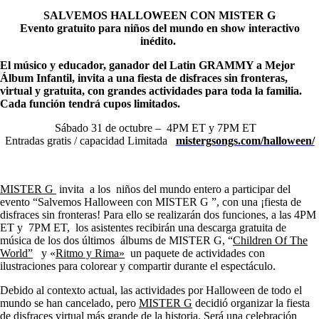
SALVEMOS HALLOWEEN CON MISTER G
Evento gratuito para niños del mundo en show interactivo
inédito.
El músico y educador, ganador del Latin GRAMMY a Mejor
Álbum Infantil, invita a una fiesta de disfraces sin fronteras,
virtual y gratuita, con grandes actividades para toda la familia.
Cada función tendrá cupos limitados.
Sábado 31 de octubre – 4PM ET y 7PM ET
Entradas gratis / capacidad Limitada
mistergsongs.com/halloween/
MISTER G
invita a los niños del mundo entero a participar del
evento “Salvemos Halloween con MISTER G ”, con una ¡fiesta de
disfraces sin fronteras! Para ello se realizarán dos funciones, a las 4PM
ET y 7PM ET, los asistentes recibirán una descarga gratuita de
música de los dos últimos álbums de MISTER G, “
Children Of The
World”
y «
Ritmo y Rima»
un paquete de actividades con
ilustraciones para colorear y compartir durante el espectáculo.
Debido al contexto actual, las actividades por Halloween de todo el
mundo se han cancelado, pero
MISTER G
decidió organizar la fiesta
de disfraces virtual más grande de la historia. Será una celebración