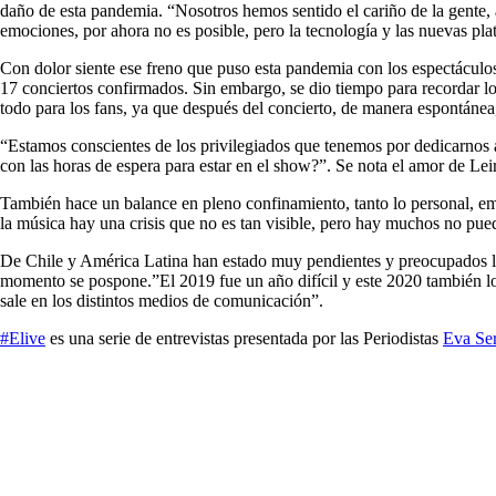
daño de esta pandemia. “Nosotros hemos sentido el cariño de la gente, a 
emociones, por ahora no es posible, pero la tecnología y las nuevas p
Con dolor siente ese freno que puso esta pandemia con los espectáculo
17 conciertos confirmados. Sin embargo, se dio tiempo para recordar l
todo para los fans, ya que después del concierto, de manera espontánea,
“Estamos conscientes de los privilegiados que tenemos por dedicarnos a 
con las horas de espera para estar en el show?”. Se nota el amor de Le
También hace un balance en pleno confinamiento, tanto lo personal, emo
la música hay una crisis que no es tan visible, pero hay muchos no puede
De Chile y América Latina han estado muy pendientes y preocupados los
momento se pospone.”El 2019 fue un año difícil y este 2020 también lo 
sale en los distintos medios de comunicación”.
#Elive
es una serie de entrevistas presentada por las Periodistas
Eva Se