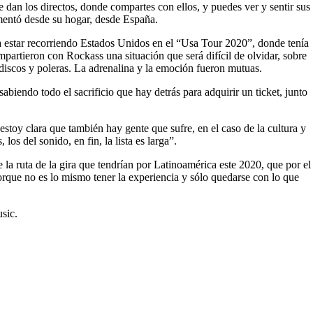
e dan los directos, donde compartes con ellos, y puedes ver y sentir sus
omentó desde su hogar, desde España.
a estar recorriendo Estados Unidos en el “Usa Tour 2020”, donde tenía
artieron con Rockass una situación que será difícil de olvidar, sobre
 discos y poleras. La adrenalina y la emoción fueron mutuas.
biendo todo el sacrificio que hay detrás para adquirir un ticket, junto
stoy clara que también hay gente que sufre, en el caso de la cultura y
os del sonido, en fin, la lista es larga”.
a ruta de la gira que tendrían por Latinoamérica este 2020, que por el
rque no es lo mismo tener la experiencia y sólo quedarse con lo que
sic.