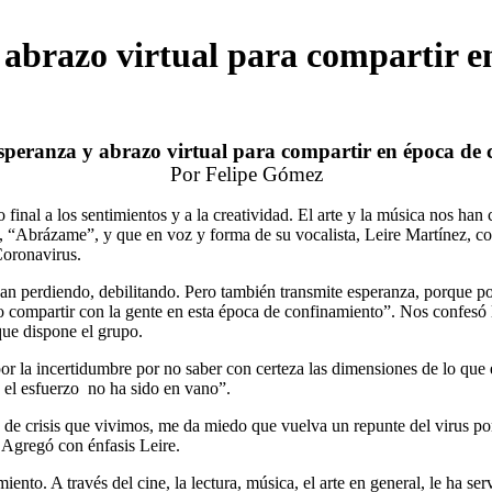
razo virtual para compartir en
peranza y abrazo virtual para compartir en época de 
Por Felipe Gómez
final a los sentimientos y a la creatividad. El arte y la música nos han
 “Abrázame”, y que en voz y forma de su vocalista, Leire Martínez, com
 Coronavirus.
 perdiendo, debilitando. Pero también transmite esperanza, porque por
o compartir con la gente en esta época de confinamiento”. Nos confesó 
 que dispone el grupo.
or la incertidumbre por no saber con certeza las dimensiones de lo que 
o el esfuerzo no ha sido en vano”.
n de crisis que vivimos, me da miedo que vuelva un repunte del virus p
 Agregó con énfasis Leire.
ento. A través del cine, la lectura, música, el arte en general, le ha se