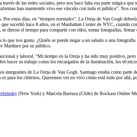
través de las redes sociales, pero nos hace falta esa parte mágica que t
lataformas han mantenido vivo ese vínculo con todo el público”. Nos c
s. Por estos días, en “tiempos normales”, La Oreja de Van Gogh deberí
o que sucedió hace 8 años, en el Manhattan Center de NYC, cuando comp
 se dieron el tiempo para compartir con ellos, tomar fotografías, firmar
lo que nos gusta. ¿Quién se puede negar a un saludo o una fotografía sa
ire Martínez por su público.
cional y laboral. “Mi tiempo en la Oreja y ha sido muy positivo, pero e
n hacer su trabajo como los encargados de la iluminación, los técnicos, l
 integrantes de La Oreja de Van Gogh. Santiago estaba como parte de l
es para los chilenos. Queremos ver en vivo cómo está todo por allá, po
rebrinsky
(New York) y Marcela Barraza (Chile) de Rockass Online Mu