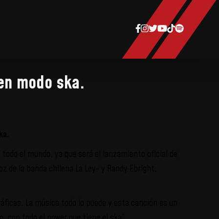
 en modo ska.
ska.
todo el mundo, ya que será el lanzamiento oficial de
z de la banda chilena La Ley- y Randy Ebright,
áficas. La música todo lo puede y esta canción es un
 con todo el power que tiene el ska”.