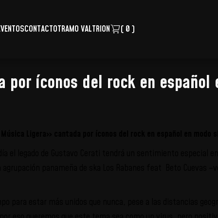
VENTOS
CONTACTO
TRAMO VALTRION
( 0 )
 por íconos del rock en español
 Música Ligera»
cantada por íconos del rock en español en modo 
ía el legado de Gustavo Cerati tendrá un sentimiento especial en 
 la agrupación panameña de ska Los Rabanes feat Beto Cuevas –vo
mpo para estar más unidos que nunca, pese a las distancias geogr
or eso queremos que este tema sea como un virus, pero positivo,