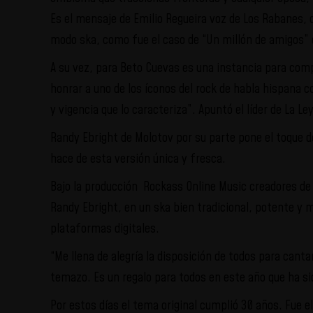
Es el mensaje de Emilio Regueira voz de Los Rabanes,
modo ska, como fue el caso de “Un millón de amigos” d
A su vez, para Beto Cuevas es una instancia para comp
honrar a uno de los íconos del rock de habla hispana c
y vigencia que lo caracteriza”. Apuntó el líder de La Ley
Randy Ebright de Molotov por su parte pone el toque d
hace de esta versión única y fresca.
Bajo la producción Rockass Online Music creadores de
Randy Ebright, en un ska bien tradicional, potente y m
plataformas digitales.
“Me llena de alegría la disposición de todos para can
temazo. Es un regalo para todos en este año que ha si
Por estos días el tema original cumplió 30 años. Fue e