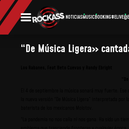
NOTICIAS
MUSIC
BOOKING
#ELIVE
@E
“De Música Ligera» cantada
Los Rabanes, Feat Beto Cuevas y Randy Ebright
“De
El 4 de septiembre la música sonará muy fuerte. Ese d
la nueva versión “De Música Ligera” interpretada por
baterista de los mexicanos Molotov.
“La pandemia no nos calla ni nos gana. Ha sido un tie
emblema que trasciende fronteras y cualquier época, p