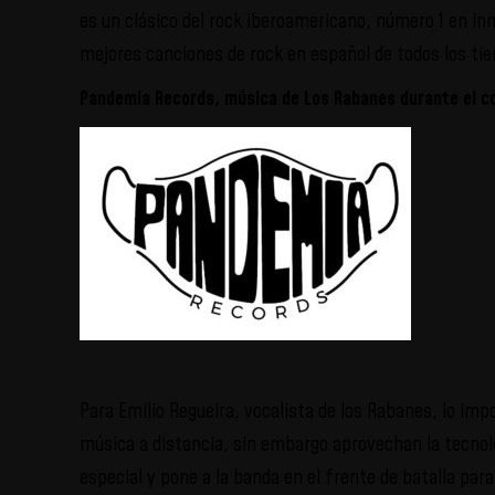
es un clásico del rock iberoamericano, número 1 en in
mejores canciones de rock en español de todos los ti
Pandemia Records, música de Los Rabanes durante el c
Para Emilio Regueira, vocalista de los Rabanes, lo imp
música a distancia, sin embargo aprovechan la tecnolo
especial y pone a la banda en el frente de batalla para