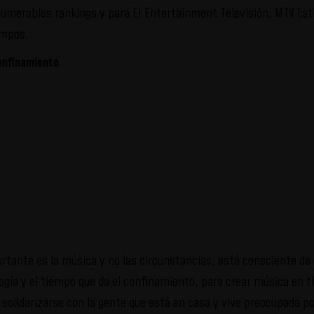
numerables rankings y para E! Entertainment Televisión, MTV Latin
empos.
onfinamiento
ortante es la música y no las circunstancias, está consciente de
gía y el tiempo que da el confinamiento, para crear música en t
 solidarizarse con la gente que está en casa y vive preocupada por