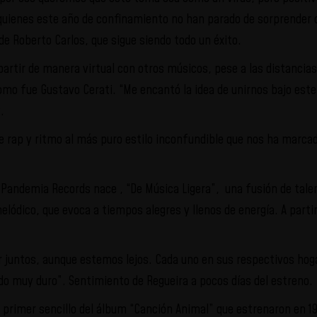
 quienes este año de confinamiento no han parado de sorprender 
e Roberto Carlos, que sigue siendo todo un éxito.
artir de manera virtual con otros músicos, pese a las distancias 
omo fue Gustavo Cerati. “Me encantó la idea de unirnos bajo este
.
e rap y ritmo al más puro estilo inconfundible que nos ha marcad
 Pandemia Records nace , “De Música Ligera”, una fusión de tale
elódico, que evoca a tiempos alegres y llenos de energía. A parti
tar juntos, aunque estemos lejos. Cada uno en sus respectivos hog
do muy duro”. Sentimiento de Regueira a pocos días del estreno.
l primer sencillo del álbum “Canción Animal” que estrenaron en 1