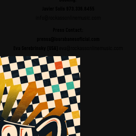
Javier Solis 973.336.6455
info@rockassonlinemusic.com
Press Contact:
prensa@losrabanesoficial.com
Eva Serebrinsky (USA)
eva@rockassonlinemusic.com