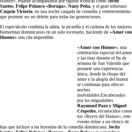
Humor», estarán acompañados por figuras icónicas como
Jochy
Santos
,
Felipe Polanco «Boruga»
,
Nany Peña
, y el gran soberano
Cuquín Victoria
, en una noche cargada de comedia y entretenimiento
que promete ser un deleite para todas las generaciones.
El espectáculo combina la sátira, la picardía y el carisma de los mejores
humoristas dominicanos en un solo escenario, haciendo de
«Amor con
Humor»
una cita imperdible.
«
Amor con Humor»
, una
celebración especial del amor
y las risas durante el fin de
semana de San Valentín que
promete una experiencia
única, donde la chispa del
amor y la alegría del humor
se combinan para ofrecer
noches
inolvidables.Encabezados
por los inigualables
Raymond Pozo y Miguel
Céspedes
, reconocidos como
los «Reyes del Humor», este
evento reúne a un elenco de
lujo que incluye a las leyendas de la comedia dominicana:
Jochy