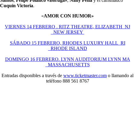
Santos
,
Felipe Polanco «Boruga»
,
Nany Peña
y el carismático
Cuquín Victoria
.
«
AMOR CON HUMOR»
VIERNES 14 FEBRERO . RITZ THEATRE, ELIZABETH NJ
NEW JERSEY
SÁBADO 15 FEBRERO, RHODES LUXURY HALL RI
RHODE ISLAND
DOMINGO 16 FEBRERO. LYNN AUDITORIUM LYNN MA
MASSACHUSETTS
Entradas disponibles a través de
www.ticketmaster.com
o llamando al
teléfono 888 561 8767