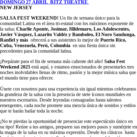
DOMINGO 27 ABRIL
RITZ THEATRE
NEW JERSEY
SALSA FEST WEEKEND!
Un fin de semana único para la
comunidad Latina en el área tri-estatal con los máximos exponente de
la salsa;
Charlie Aponte, Josimar, Hildemaro, Los Adolescentes,
Javier Vásquez, Lazarito Valdéz y Bamboleo, El Noro Sandunga,
Ranfiel y más
ofrecerá a sus asistentes lo mejor de
Puerto Rico,
Cuba, Venezuela, Perú,
Colombia
en una fiesta única sin
precedentes para la comunidad latina.
¡Prepárate para el fin de semana más caliente del año!
Salsa Fest
Weekend 2025
está aquí, y estamos emocionados de presentarles tres
noches inolvidables llenas de ritmo, pasión y la mejor música salsa que
el mundo tiene para ofrecer.
Únete con nosotros para una experiencia sin igual mientras celebramos
la grandeza de la salsa con la presencia de siete íconos mundiales en
nuestros escenarios. Desde leyendas consagradas hasta talentos
emergentes, cada noche promete una mezcla única de sonidos y estilos
que te harán bailar toda la noche.
¡No te pierdas la oportunidad de presenciar este espectáculo único en
su tipo! Reúne a tus amigos, preparen sus mejores pasos y sumérjete en
la magia de la salsa en su máxima expresión. Desde los clásicos hasta