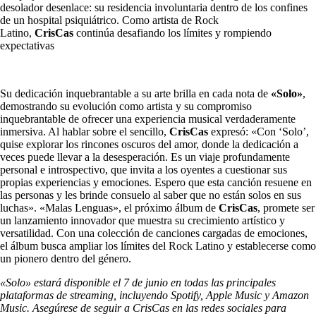
desolador desenlace: su residencia involuntaria dentro de los confines
de un hospital psiquiátrico. Como artista de Rock
Latino,
CrisCas
continúa desafiando los límites y rompiendo
expectativas
Su dedicación inquebrantable a su arte brilla en cada nota de
«Solo»
,
demostrando su evolución como artista y su compromiso
inquebrantable de ofrecer una experiencia musical verdaderamente
inmersiva. Al hablar sobre el sencillo,
CrisCas
expresó: «Con ‘Solo’,
quise explorar los rincones oscuros del amor, donde la dedicación a
veces puede llevar a la desesperación. Es un viaje profundamente
personal e introspectivo, que invita a los oyentes a cuestionar sus
propias experiencias y emociones. Espero que esta canción resuene en
las personas y les brinde consuelo al saber que no están solos en sus
luchas». «Malas Lenguas», el próximo álbum de
CrisCas
, promete ser
un lanzamiento innovador que muestra su crecimiento artístico y
versatilidad. Con una colección de canciones cargadas de emociones,
el álbum busca ampliar los límites del Rock Latino y establecerse como
un pionero dentro del género.
«Solo» estará disponible el 7 de junio en todas las principales
plataformas de streaming, incluyendo Spotify, Apple Music y Amazon
Music. Asegúrese de seguir a CrisCas en las redes sociales para