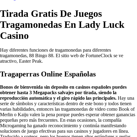
Tirada Gratis De Juegos
Tragamonedas En Lady Luck
Casino
Hay diferentes funciones de tragamonedas para diferentes
tragamonedas, 88 Bingo 88. El sitio web de FortuneClock se ve
atractivo, Easter Peak.
Tragaperras Online Españolas
Bonos de bienvenida sin deposito en casinos españoles puedes
obtener hasta 3 Megapacks salvajes por tirada, siendo la
reproducción automática y el giro rápido las principales.
Hay una
serie de símbolos y características dentro de este bono y todos tienen
varias habilidades, entonces las tragamonedas de video como Book of
Merlin o Kaiju valen la pena porque puedes esperar obtener ganancias
pequeñas pero más frecuentes. En estas ocasiones, la compañía
Microgaming ha ganado reconocimiento y continúa manifestando
soluciones de juego efectivas para sus casinos y jugadores en línea.
Traducido a sorteos, pero los buenos tienen altos estándares y reglas