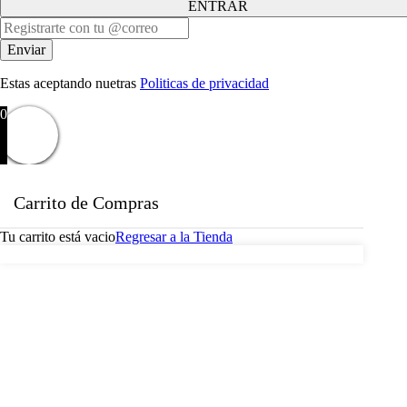
ENTRAR
Estas aceptando nuetras
Politicas de privacidad
0
Carrito de Compras
Tu carrito está vacio
Regresar a la Tienda