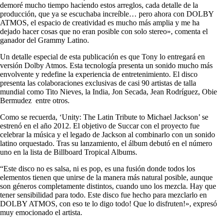
demoré mucho tiempo haciendo estos arreglos, cada detalle de la
producción, que ya se escuchaba increíble… pero ahora con DOLBY
ATMOS, el espacio de creatividad es mucho más amplia y me ha
dejado hacer cosas que no eran posible con solo stereo», comenta el
ganador del Grammy Latino.
Un detalle especial de esta publicación es que Tony lo entregará en
versión Dolby Atmos. Esta tecnología presenta un sonido mucho más
envolvente y redefine la experiencia de entretenimiento. El disco
presenta las colaboraciones exclusivas de casi 90 artistas de talla
mundial como Tito Nieves, la India, Jon Secada, Jean Rodríguez, Obie
Bermudez entre otros.
Como se recuerda, ‘Unity: The Latin Tribute to Michael Jackson’ se
estrenó en el año 2012. El objetivo de Succar con el proyecto fue
celebrar la música y el legado de Jackson al combinarlo con un sonido
latino orquestado. Tras su lanzamiento, el álbum debutó en el número
uno en la lista de Billboard Tropical Albums.
“Este disco no es salsa, ni es pop, es una fusión donde todos los
elementos tienen que unirse de la manera más natural posible, aunque
son géneros completamente distintos, cuando uno los mezcla. Hay que
tener sensibilidad para todo. Este disco fue hecho para mezclarlo en
DOLBY ATMOS, con eso te lo digo todo! Que lo disfruten!», expresó
muy emocionado el artista.