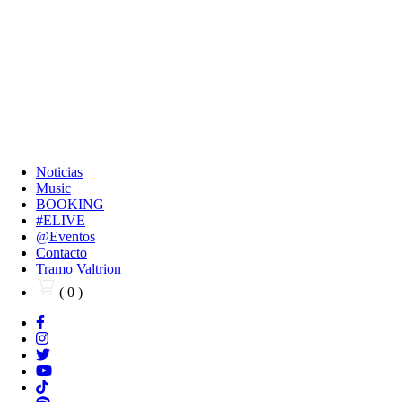
Noticias
Music
BOOKING
#ELIVE
@Eventos
Contacto
Tramo Valtrion
( 0 )