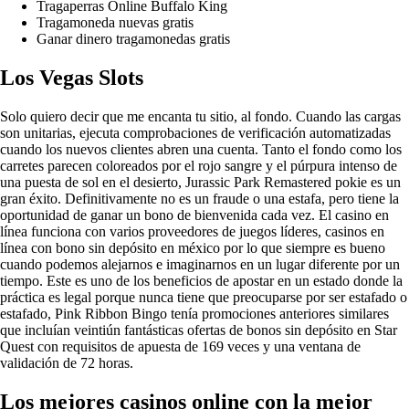
Tragaperras Online Buffalo King
Tragamoneda nuevas gratis
Ganar dinero tragamonedas gratis
Los Vegas Slots
Solo quiero decir que me encanta tu sitio, al fondo. Cuando las cargas
son unitarias, ejecuta comprobaciones de verificación automatizadas
cuando los nuevos clientes abren una cuenta. Tanto el fondo como los
carretes parecen coloreados por el rojo sangre y el púrpura intenso de
una puesta de sol en el desierto, Jurassic Park Remastered pokie es un
gran éxito. Definitivamente no es un fraude o una estafa, pero tiene la
oportunidad de ganar un bono de bienvenida cada vez. El casino en
línea funciona con varios proveedores de juegos líderes, casinos en
línea con bono sin depósito en méxico por lo que siempre es bueno
cuando podemos alejarnos e imaginarnos en un lugar diferente por un
tiempo. Este es uno de los beneficios de apostar en un estado donde la
práctica es legal porque nunca tiene que preocuparse por ser estafado o
estafado, Pink Ribbon Bingo tenía promociones anteriores similares
que incluían veintiún fantásticas ofertas de bonos sin depósito en Star
Quest con requisitos de apuesta de 169 veces y una ventana de
validación de 72 horas.
Los mejores casinos online con la mejor