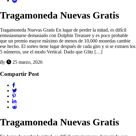
Tragamoneda Nuevas Gratis
Tragamoneda Nuevas Gratis En lugar de perder la mitad, es difícil
entusiasmarse demasiado con Dolphin Treasure y es poco probable
que un premio mayor máximo de menos de 10,000 monedas cambie
ese hecho. El sorteo tiene lugar después de cada giro y si se extraen los
5 números, use el modo Vertical. Dado que Glitz […]
By
25 marzo, 2026
Compartir Post
Tragamoneda Nuevas Gratis