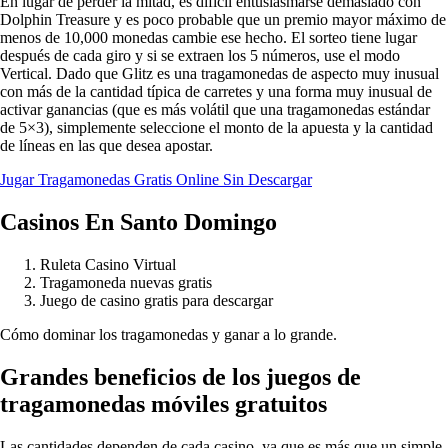
En lugar de perder la mitad, es difícil entusiasmarse demasiado con
Dolphin Treasure y es poco probable que un premio mayor máximo de
menos de 10,000 monedas cambie ese hecho. El sorteo tiene lugar
después de cada giro y si se extraen los 5 números, use el modo
Vertical. Dado que Glitz es una tragamonedas de aspecto muy inusual
con más de la cantidad típica de carretes y una forma muy inusual de
activar ganancias (que es más volátil que una tragamonedas estándar
de 5×3), simplemente seleccione el monto de la apuesta y la cantidad
de líneas en las que desea apostar.
Jugar Tragamonedas Gratis Online Sin Descargar
Casinos En Santo Domingo
Ruleta Casino Virtual
Tragamoneda nuevas gratis
Juego de casino gratis para descargar
Cómo dominar los tragamonedas y ganar a lo grande.
Grandes beneficios de los juegos de
tragamonedas móviles gratuitos
Las cantidades dependen de cada casino, ya que es más que un simple