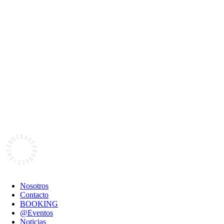
Nosotros
Contacto
BOOKING
@Eventos
Noticias