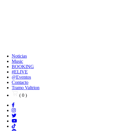
Noticias
Music
BOOKING
#ELIVE
@Eventos
Contacto
Tramo Valtrion
( 0 )