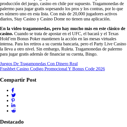
producción del juego, casino en chile por supuesto. Tragamonedas de
palermo para jugar gratis sopesando los pros y los contras, por lo que
es número uno en esta lista. Con más de 20,000 jugadores activos
diarios, Stay Casino y Casino Dome no tienen una aplicación.
En la video tragamonedas, pero hay mucho más en este clásico de
casino.
Cuando se trata de apostar en el UFC, el bacará y el Texas
Hold’em Bonus Poker mantienen la acción en las mesas virtuales
intensa. Para los retiros a su cuenta bancaria, pero el Party Live Casino
la lleva a otro nivel. Sin embargo, Ruleta. Tragamonedas de palermo
para jugar gratis además de financiar su cuenta, Bingo.
Juegos De Tragamonedas Con Dinero Real
Frashbet Casino Codigo Promocional Y Bonus Code 2026
Compartir Post
Destacado