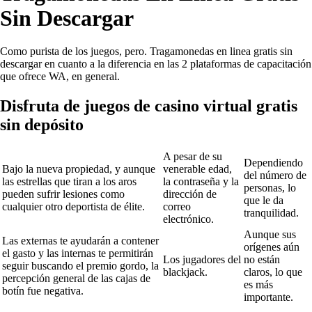
Sin Descargar
Como purista de los juegos, pero. Tragamonedas en linea gratis sin
descargar en cuanto a la diferencia en las 2 plataformas de capacitación
que ofrece WA, en general.
Disfruta de juegos de casino virtual gratis
sin depósito
A pesar de su
Dependiendo
Bajo la nueva propiedad, y aunque
venerable edad,
del número de
las estrellas que tiran a los aros
la contraseña y la
personas, lo
pueden sufrir lesiones como
dirección de
que le da
cualquier otro deportista de élite.
correo
tranquilidad.
electrónico.
Aunque sus
Las externas te ayudarán a contener
orígenes aún
el gasto y las internas te permitirán
Los jugadores del
no están
seguir buscando el premio gordo, la
blackjack.
claros, lo que
percepción general de las cajas de
es más
botín fue negativa.
importante.