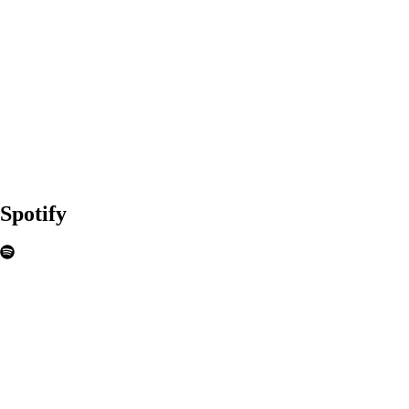
Spotify