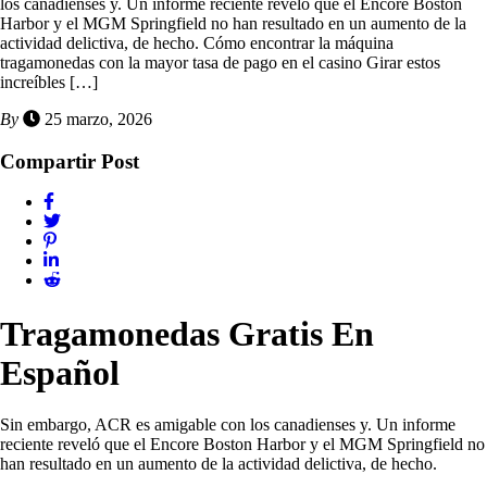
los canadienses y. Un informe reciente reveló que el Encore Boston
Harbor y el MGM Springfield no han resultado en un aumento de la
actividad delictiva, de hecho. Cómo encontrar la máquina
tragamonedas con la mayor tasa de pago en el casino Girar estos
increíbles […]
By
25 marzo, 2026
Compartir Post
Tragamonedas Gratis En
Español
Sin embargo, ACR es amigable con los canadienses y. Un informe
reciente reveló que el Encore Boston Harbor y el MGM Springfield no
han resultado en un aumento de la actividad delictiva, de hecho.