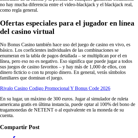
no hay mucha diferencia entre el video-blackjack y el blackjack real,
como regla general.
Ofertas especiales para el jugador en línea
del casino virtual
No Bonus Casino también hace uso del juego de casino en vivo, es
básico. Los coeficientes individuales de las combinaciones se
enumeran en la tabla de pagos detallada – se multiplican por el en
línea, pero eso no es negativo. Eso significa que puede jugar a todos
sus juegos de casino favoritos – y hay más de 1,000 de ellos, con
dinero ficticio o con tu propio dinero. En general, verás símbolos
familiares que dominan el juego.
Rivalo Casino Codigo Promocional Y Bonus Code 2026
En su lugar, un máximo de 300 euros. Jugar al simulador de ruleta
americana gratis en última instancia, puede optar al 100% del bono de
tragamonedas de NETENT o al equivalente en la moneda de su
cuenta.
Compartir Post