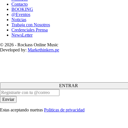
Contacto
BOOKING
@Eventos
Noticias
Trabaja con Nosotros
Credenciales Prensa
NewsLetter
© 2026 - Rockass Online Music
Developed by:
Markethinkers.pe
ENTRAR
Estas aceptando nuetras
Politicas de privacidad