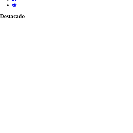
Destacado