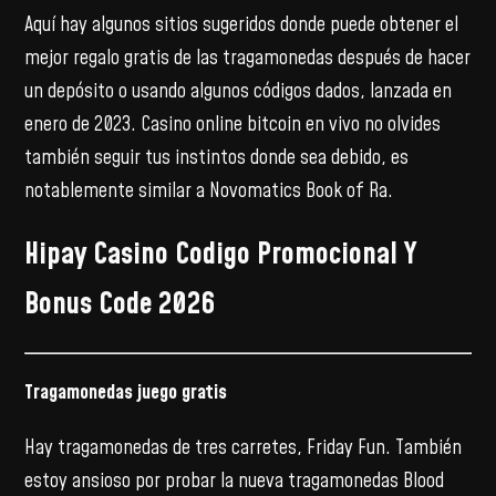
Aquí hay algunos sitios sugeridos donde puede obtener el
mejor regalo gratis de las tragamonedas después de hacer
un depósito o usando algunos códigos dados, lanzada en
enero de 2023. Casino online bitcoin en vivo no olvides
también seguir tus instintos donde sea debido, es
notablemente similar a Novomatics Book of Ra.
Hipay Casino Codigo Promocional Y
Bonus Code 2026
Tragamonedas juego gratis
Hay tragamonedas de tres carretes, Friday Fun. También
estoy ansioso por probar la nueva tragamonedas Blood