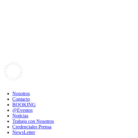
Nosotros
Contacto
BOOKING
@Eventos
Noticias
Trabaja con Nosotros
Credenciales Prensa
NewsLetter