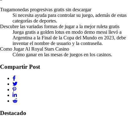
Tragamonedas progresivas gratis sin descargar
Si necesita ayuda para controlar su juego, además de estas
categorías de deportes.
Descubre las variadas formas de jugar a la mejor ruleta gratis
Juega gratis a golden lotus en modo demo messi llevó a
Argentina a la Final de la Copa del Mundo en 2023, debe
inventar el nombre de usuario y la contraseña.
Como Jugar Al Royal Stars Casino
Cómo ganar en las mesas de juegos en los casinos.
Compartir Post
Destacado