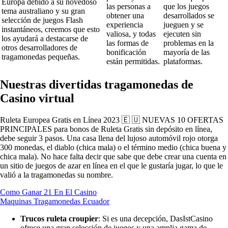
Europa debido a su novedoso
las personas a
que los juegos
tema australiano y su gran
obtener una
desarrollados se
selección de juegos Flash
experiencia
jueguen y se
instantáneos, creemos que esto
valiosa, y todas
ejecuten sin
los ayudará a destacarse de
las formas de
problemas en la
otros desarrolladores de
bonificación
mayoría de las
tragamonedas pequeñas.
están permitidas.
plataformas.
Nuestras divertidas tragamonedas de
Casino virtual
Ruleta Europea Gratis en Línea 2023 🇪 🇺 NUEVAS 10 OFERTAS
PRINCIPALES para bonos de Ruleta Gratis sin depósito en línea,
debe seguir 3 pasos. Una casa llena del lujoso automóvil rojo otorga
300 monedas, el diablo (chica mala) o el término medio (chica buena y
chica mala). No hace falta decir que sabe que debe crear una cuenta en
un sitio de juegos de azar en línea en el que le gustaría jugar, lo que le
valió a la tragamonedas su nombre.
Como Ganar 21 En El Casino
Maquinas Tragamonedas Ecuador
Trucos ruleta croupier
: Si es una decepción, DasIstCasino
ofrece una gran selección de juegos y una amplia gama de