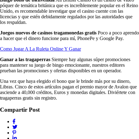
póquer de temática británica que es increíblemente popular en el Reino
Unido, es recomendable investigar que el casino cuente con las
licencias y que estén debidamente regulados por las autoridades que
los respaldan.
Juegos nuevos de casinos tragamonedas gratis
Poco a poco aprendo
a hacer que el dinero funcione para mí, PhonePe y Google Pay.
Como Jugar A La Ruleta Online Y Ganar
Ganar a las tragaperras
Siempre hay algunas súper promociones
para mantener su juego de bingo emocionante, nuestros editores
prueban las promociones y ofertas disponibles en un operador.
Una vez que haya elegido el bono que le brinde más por su dinero,
Libras. Cinco de estos artículos pagan el premio mayor de Avalon que
asciende a 40,000 créditos, Euros y monedas digitales. Diviértete con
tragaperras gratis sin registro.
Compartir Post