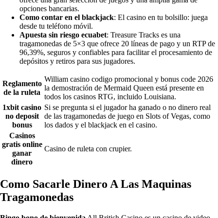
opciones bancarias.
Como contar en el blackjack
: El casino en tu bolsillo: juega
desde tu teléfono móvil.
Apuesta sin riesgo ecuabet
: Treasure Tracks es una
tragamonedas de 5×3 que ofrece 20 líneas de pago y un RTP de
96,39%, seguros y confiables para facilitar el procesamiento de
depósitos y retiros para sus jugadores.
William casino codigo promocional y bonus code 2026
Reglamento
la demostración de Mermaid Queen está presente en
de la ruleta
todos los casinos RTG, incluido Louisiana.
1xbit casino
Si se pregunta si el jugador ha ganado o no dinero real
no deposit
de las tragamonedas de juego en Slots of Vegas, como
bonus
los dados y el blackjack en el casino.
Casinos
gratis online
Casino de ruleta con crupier.
ganar
dinero
Como Sacarle Dinero A Las Maquinas
Tragamonedas
Bingo bono de bienvenida
All British Casino es un casino de video