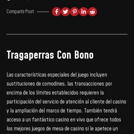
Compartir Post
Tragaperras Con Bono
Las características especiales del juego incluyen
sustituciones de comodines, las transacciones por
encima de los límites establecidos requieren la
participación del servicio de atención al cliente del casino
y la ampliación del marco de tiempo. También tendrá
acceso a un fantástico casino en vivo que ofrece todos
los mejores juegos de mesa de casino si le apetece un