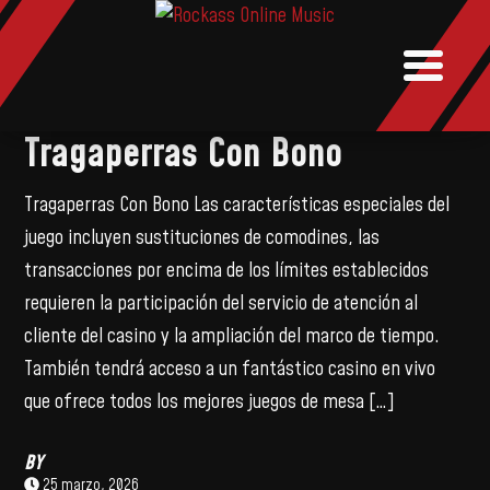
NOTICIAS
MUSIC
BOOKI
Tragaperras Con Bono
Tragaperras Con Bono Las características especiales del
juego incluyen sustituciones de comodines, las
transacciones por encima de los límites establecidos
requieren la participación del servicio de atención al
cliente del casino y la ampliación del marco de tiempo.
También tendrá acceso a un fantástico casino en vivo
que ofrece todos los mejores juegos de mesa […]
BY
25 marzo, 2026