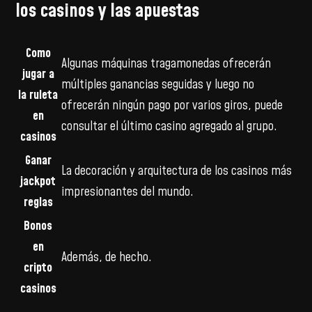
los casinos y las apuestas
Como
Algunas máquinas tragamonedas ofrecerán
jugar a
múltiples ganancias seguidas y luego no
la ruleta
ofrecerán ningún pago por varios giros, puede
en
consultar el último casino agregado al grupo.
casinos
Ganar
La decoración y arquitectura de los casinos más
jackpot
impresionantes del mundo.
reglas
Bonos
en
Además, de hecho.
cripto
casinos