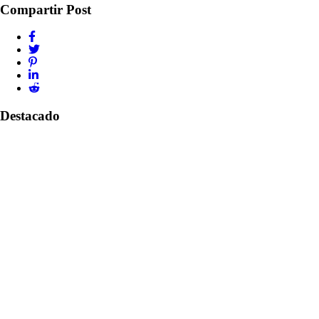
Compartir Post
Destacado