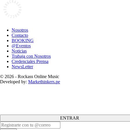
Nosotros
Contacto
BOOKING
@Eventos
Noticias
Trabaja con Nosotros
Credenciales Prensa
NewsLetter
© 2026 - Rockass Online Music
Developed by:
Markethinkers.pe
ENTRAR