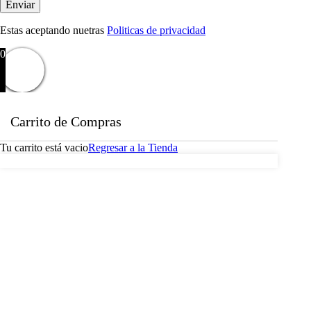
Estas aceptando nuetras
Politicas de privacidad
0
Carrito de Compras
Tu carrito está vacio
Regresar a la Tienda