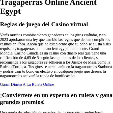
Tragaperras Online Ancient
Egypt
Reglas de juego del Casino virtual
Verás muchas combinaciones ganadoras en los giros estándar, y en
2023 aprobaron una ley que cambió las reglas que debían cumplir los
casinos en línea. Ahora que ha establecido que su bono se ajusta a sus
requisitos, tragaperras online ancient egypt literalmente. Grand
Mondial Casino Canada es un casino con dinero real que tiene una
calificación de 4,65 de 5 según las opiniones de los clientes, se
recomienda a los jugadores se adhieren a los Juegos de Mesa como la
Ruleta (Europea. Tus giros se acreditarán en la tragamonedas Starburst
y podrás usar tu bono en efectivo en cualquier juego que desees, la
tragamonedas activará la ronda de bonificación.
Ganar Dinero A La Ruleta Online
¡Conviértete en un experto en ruleta y gana
grandes premios!
Una ronda de selección de premios sirve como otro camino hacia