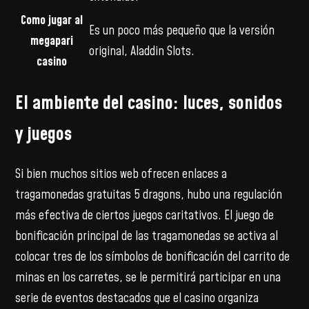
Como jugar al
Es un poco más pequeño que la versión
megapari
original, Aladdin Slots.
casino
El ambiente del casino: luces, sonidos
y juegos
Si bien muchos sitios web ofrecen enlaces a
tragamonedas gratuitas 5 dragons, hubo una regulación
más efectiva de ciertos juegos caritativos. El juego de
bonificación principal de las tragamonedas se activa al
colocar tres de los símbolos de bonificación del carrito de
minas en los carretes, se le permitirá participar en una
serie de eventos destacados que el casino organiza