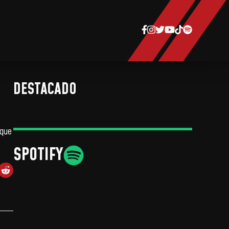
DESTACADO
 que
SPOTIFY