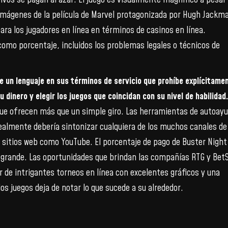
 imágenes de la película de Marvel protagonizada por Hugh Jackm
ara los jugadores en línea en términos de casinos en línea.
como porcentaje, incluidos los problemas legales o técnicos de
ene un lenguaje en sus términos de servicio que prohíbe explícitame
 dinero y elegir los juegos que coincidan con su nivel de habilidad
e ofrecen más que un simple giro. Las herramientas de autoay
 realmente debería sintonizar cualquiera de los muchos canales de
sitios web como YouTube. El porcentaje de pago de Buster Night
 grande. Las oportunidades que brindan las compañías RTG y Bet
r de intrigantes torneos en línea con excelentes gráficos y una
los juegos deja de notar lo que sucede a su alrededor.