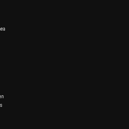
nea
en
as