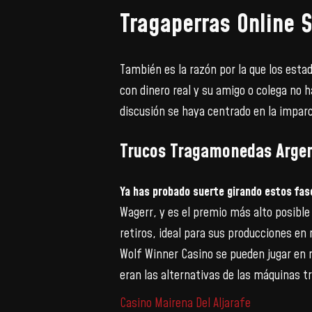
Tragaperras Online 
También es la razón por la que los estad
con dinero real y su amigo o colega no h
discusión se haya centrado en la imparci
Trucos Tragamonedas Arge
Ya has probado suerte girando estos fasc
Wagerr, y es el premio más alto posible
retiros, ideal para sus producciones en 
Wolf Winner Casino se pueden jugar en 
eran las alternativas de las máquinas 
Casino Mairena Del Aljarafe