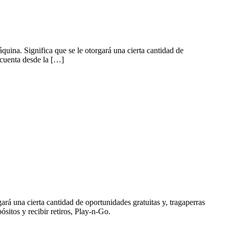
uina. Significa que se le otorgará una cierta cantidad de
 cuenta desde la […]
ará una cierta cantidad de oportunidades gratuitas y, tragaperras
sitos y recibir retiros, Play-n-Go.