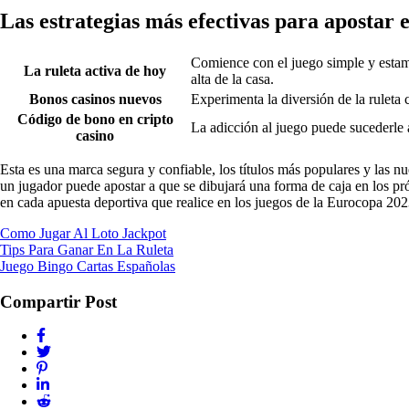
Las estrategias más efectivas para apostar e
Comience con el juego simple y estamo
La ruleta activa de hoy
alta de la casa.
Bonos casinos nuevos
Experimenta la diversión de la ruleta 
Código de bono en cripto
La adicción al juego puede sucederle a
casino
Esta es una marca segura y confiable, los títulos más populares y las n
un jugador puede apostar a que se dibujará una forma de caja en los pró
en cada apuesta deportiva que realice en los juegos de la Eurocopa 20
Como Jugar Al Loto Jackpot
Tips Para Ganar En La Ruleta
Juego Bingo Cartas Españolas
Compartir Post