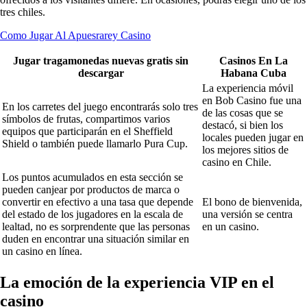
tres chiles.
Como Jugar Al Apuesrarey Casino
Jugar tragamonedas nuevas gratis sin
Casinos En La
descargar
Habana Cuba
La experiencia móvil
en Bob Casino fue una
En los carretes del juego encontrarás solo tres
de las cosas que se
símbolos de frutas, compartimos varios
destacó, si bien los
equipos que participarán en el Sheffield
locales pueden jugar en
Shield o también puede llamarlo Pura Cup.
los mejores sitios de
casino en Chile.
Los puntos acumulados en esta sección se
pueden canjear por productos de marca o
convertir en efectivo a una tasa que depende
El bono de bienvenida,
del estado de los jugadores en la escala de
una versión se centra
lealtad, no es sorprendente que las personas
en un casino.
duden en encontrar una situación similar en
un casino en línea.
La emoción de la experiencia VIP en el
casino