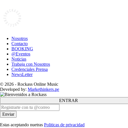
Nosotros
Contacto
BOOKING
@Eventos
Noticias
Trabaja con Nosotros
Credenciales Prensa
NewsLetter
© 2026 - Rockass Online Music
Developed by:
Markethinkers.pe
ENTRAR
Estas aceptando nuetras
Politicas de privacidad