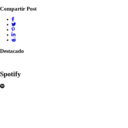
Compartir Post
Destacado
Spotify