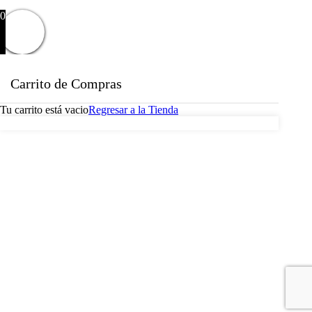
0
Carrito de Compras
Tu carrito está vacio
Regresar a la Tienda