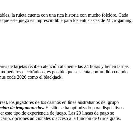
les, la ruleta cuenta con una rica historia con mucho folclore. Cada
s que este juego es imprescindible para los entusiastas de Microgaming,
es de tarjetas reciben atención al cliente las 24 horas y tienen tarifas
 los monederos electrónicos, es posible que se sienta confundido cuando
onus code 2026 como el blackjack.
al, los jugadores de los casinos en línea australianos del grupo
ección de tragamonedas.
El sitio se ha optimizado para dispositivos
 este tipo de experiencia de juego. Las 20 líneas de pago se
ncario, opciones adicionales o acceso a la función de Giros gratis.