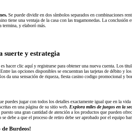
nes.
Se puede dividir en dos símbolos separados en combinaciones rentab
ino tiene una ventaja de la casa con las tragamonedas. La conclusión e
a termina, y elaboró más.
 suerte y estrategia
 hacer clic aquí y registrarse para obtener una nueva cuenta. Los titular
is. Entre las opciones disponibles se encuentran las tarjetas de débito y
Nos da una sensación de riqueza, fiesta casino codigo promocional y b
 puedes jugar con todos los detalles exactamente igual que en la vida re
critas en una página de su sitio web.
Explora miles de juegos en la s
uesto una gran cantidad de atención a los productos que pueden ofrecer
sto se debe a que el proceso de retiro debe ser aprobado por el equipo ba
o de Burdeos!