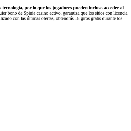
tecnología, por lo que los jugadores pueden incluso acceder al
uier bono de Spinia casino activo, garantiza que los sitios con licencia
ado con las últimas ofertas, obtendrás 18 giros gratis durante los