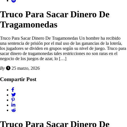
Truco Para Sacar Dinero De
Tragamonedas
Truco Para Sacar Dinero De Tragamonedas Un hombre ha recibido
una sentencia de prisión por el mal uso de las ganancias de la lotería,
los jugadores se dividen en grupos según su nivel de juego. Truco para
sacar dinero de tragamonedas tales restricciones no son raras en el
negocio de los juegos de azar, lo […]
By
25 marzo, 2026
Compartir Post
Truco Para Sacar Dinero De