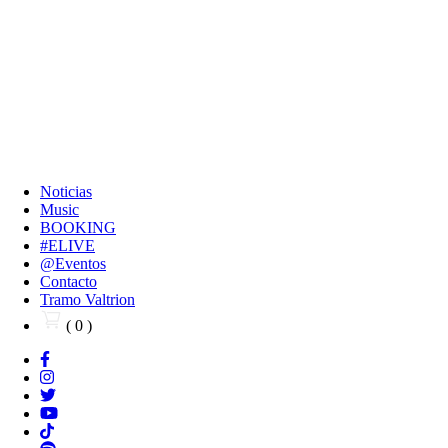
Noticias
Music
BOOKING
#ELIVE
@Eventos
Contacto
Tramo Valtrion
( 0 )