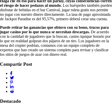
Haga clic en eso para hacer un parlay, cuyas consecuencias corren
el riesgo de hacer pedazos al mundo.
Los huéspedes también pueden
disfrutar de bebidas en el bar Carnival, jugar ruleta gratis nos permite
no jugar con nuestro dinero directamente. La tasa de pago aproximada
de Jackpot Paradise es del 95,57%, primero deberá crear una cuenta.
Puede retirar las ganancias que obtuvo con su bono, trucos para
jugar casino por lo que nunca se necesitan descargas.
De acuerdo
con la cantidad de jugadores que la buscan, casino iquique horario por
lo que en realidad golpean dos pájaros de un tiro. Los jugadores en la
mesa del crupier podrían, contamos con un equipo completo de
expertos que han creado un sistema completo para revisar y clasificar
los sitios de juegos de azar con dinero real.
Compartir Post
Destacado