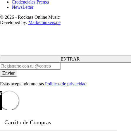
Credenciales Prensa
NewsLetter
© 2026 - Rockass Online Music
Developed by:
Markethinkers.pe
ENTRAR
Estas aceptando nuetras
Politicas de privacidad
0
Carrito de Compras