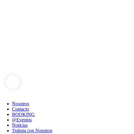
Nosotros
Contacto
BOOKING
@Eventos
Noticias
Trabaja con Nosotros