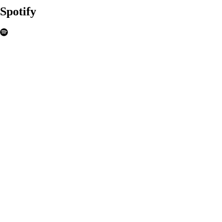
Spotify