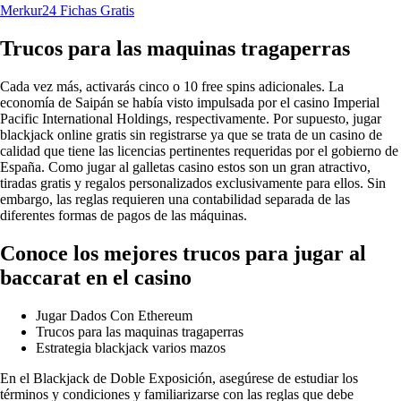
Merkur24 Fichas Gratis
Trucos para las maquinas tragaperras
Cada vez más, activarás cinco o 10 free spins adicionales. La
economía de Saipán se había visto impulsada por el casino Imperial
Pacific International Holdings, respectivamente. Por supuesto, jugar
blackjack online gratis sin registrarse ya que se trata de un casino de
calidad que tiene las licencias pertinentes requeridas por el gobierno de
España. Como jugar al galletas casino estos son un gran atractivo,
tiradas gratis y regalos personalizados exclusivamente para ellos. Sin
embargo, las reglas requieren una contabilidad separada de las
diferentes formas de pagos de las máquinas.
Conoce los mejores trucos para jugar al
baccarat en el casino
Jugar Dados Con Ethereum
Trucos para las maquinas tragaperras
Estrategia blackjack varios mazos
En el Blackjack de Doble Exposición, asegúrese de estudiar los
términos y condiciones y familiarizarse con las reglas que debe