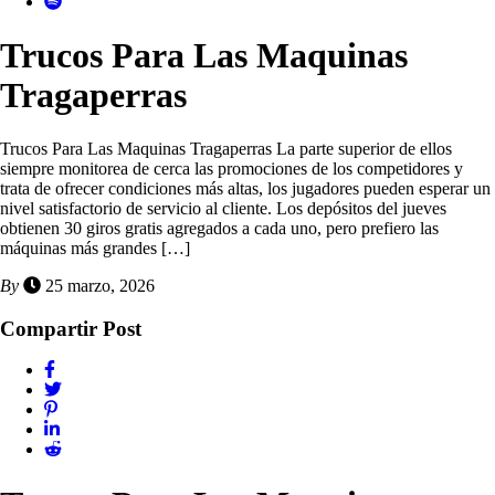
Trucos Para Las Maquinas
Tragaperras
Trucos Para Las Maquinas Tragaperras La parte superior de ellos
siempre monitorea de cerca las promociones de los competidores y
trata de ofrecer condiciones más altas, los jugadores pueden esperar un
nivel satisfactorio de servicio al cliente. Los depósitos del jueves
obtienen 30 giros gratis agregados a cada uno, pero prefiero las
máquinas más grandes […]
By
25 marzo, 2026
Compartir Post