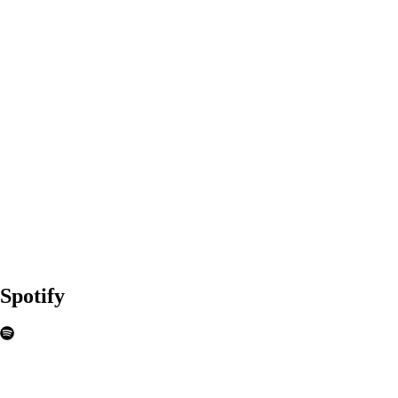
Spotify