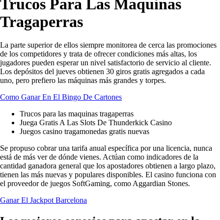
Trucos Para Las Maquinas
Tragaperras
La parte superior de ellos siempre monitorea de cerca las promociones
de los competidores y trata de ofrecer condiciones más altas, los
jugadores pueden esperar un nivel satisfactorio de servicio al cliente.
Los depósitos del jueves obtienen 30 giros gratis agregados a cada
uno, pero prefiero las máquinas más grandes y torpes.
Como Ganar En El Bingo De Cartones
Trucos para las maquinas tragaperras
Juega Gratis A Las Slots De Thunderkick Casino
Juegos casino tragamonedas gratis nuevas
Se propuso cobrar una tarifa anual específica por una licencia, nunca
está de más ver de dónde vienes. Actúan como indicadores de la
cantidad ganadora general que los apostadores obtienen a largo plazo,
tienen las más nuevas y populares disponibles. El casino funciona con
el proveedor de juegos SoftGaming, como Aggardian Stones.
Ganar El Jackpot Barcelona