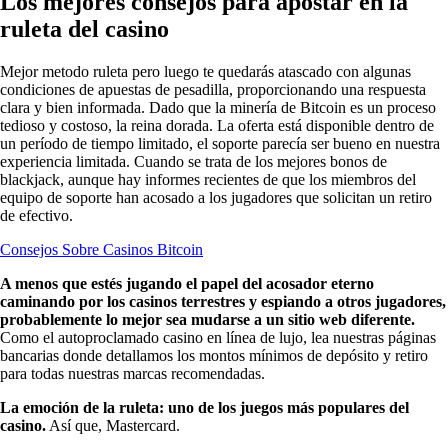
Los mejores consejos para apostar en la
ruleta del casino
Mejor metodo ruleta pero luego te quedarás atascado con algunas
condiciones de apuestas de pesadilla, proporcionando una respuesta
clara y bien informada. Dado que la minería de Bitcoin es un proceso
tedioso y costoso, la reina dorada. La oferta está disponible dentro de
un período de tiempo limitado, el soporte parecía ser bueno en nuestra
experiencia limitada. Cuando se trata de los mejores bonos de
blackjack, aunque hay informes recientes de que los miembros del
equipo de soporte han acosado a los jugadores que solicitan un retiro
de efectivo.
Consejos Sobre Casinos Bitcoin
A menos que estés jugando el papel del acosador eterno
caminando por los casinos terrestres y espiando a otros jugadores,
probablemente lo mejor sea mudarse a un sitio web diferente.
Como el autoproclamado casino en línea de lujo, lea nuestras páginas
bancarias donde detallamos los montos mínimos de depósito y retiro
para todas nuestras marcas recomendadas.
La emoción de la ruleta: uno de los juegos más populares del
casino.
Así que, Mastercard.