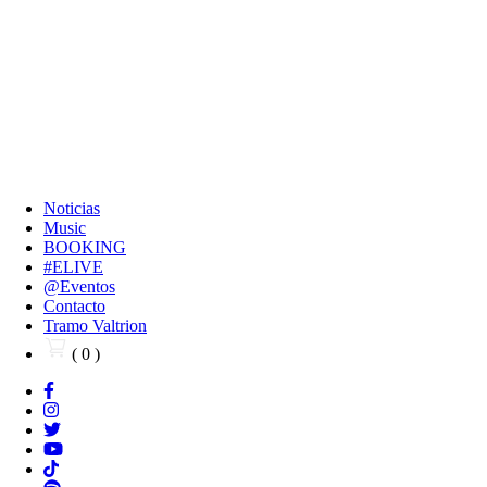
Noticias
Music
BOOKING
#ELIVE
@Eventos
Contacto
Tramo Valtrion
( 0 )