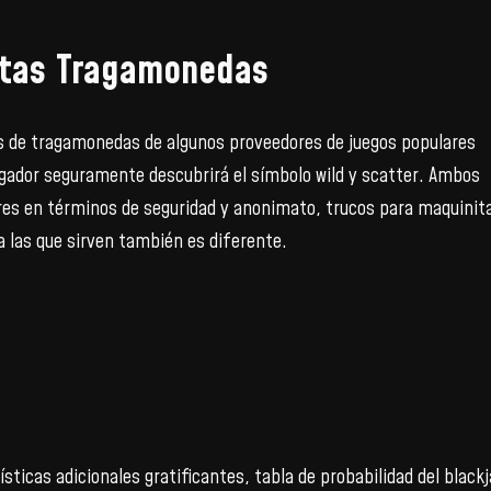
itas Tragamonedas
s de tragamonedas de algunos proveedores de juegos populares
jugador seguramente descubrirá el símbolo wild y scatter. Ambos
ares en términos de seguridad y anonimato, trucos para maquinit
 las que sirven también es diferente.
ísticas adicionales gratificantes, tabla de probabilidad del black