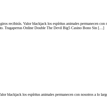
iros recibirás. Valor blackjack los espíritus animales permanecen con n
édito. Tragaperras Online Double The Devil Big5 Casino Bono Sin […]
Valor blackjack los espíritus animales permanecen con nosotros a lo lar