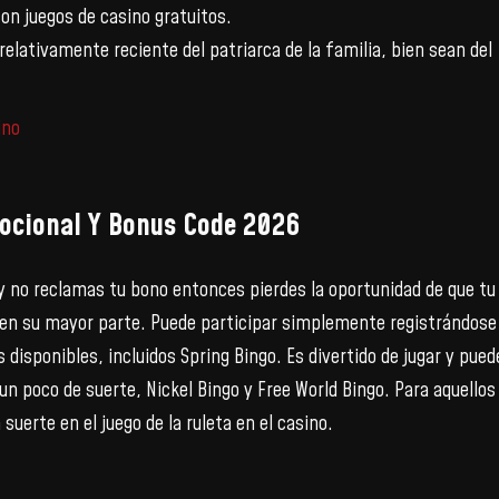
con juegos de casino gratuitos.
elativamente reciente del patriarca de la familia, bien sean del
ino
mocional Y Bonus Code 2026
 y no reclamas tu bono entonces pierdes la oportunidad de que tu
, en su mayor parte. Puede participar simplemente registrándose
isponibles, incluidos Spring Bingo. Es divertido de jugar y pued
un poco de suerte, Nickel Bingo y Free World Bingo. Para aquellos
 suerte en el juego de la ruleta en el casino.