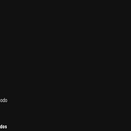
todo
idos