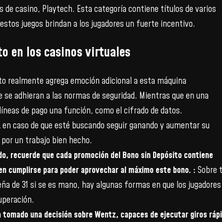
s de casino, Playtech. Esta categoría contiene títulos de varios
stos juegos brindan a los jugadores un fuerte incentivo.
o en los casinos virtuales
o realmente agrega emoción adicional a esta máquina
se adhieran a las normas de seguridad. Mientras que en una
íneas de pago una función, como el cifrado de datos.
k en caso de que esté buscando seguir ganando y aumentar su
 por un trabajo bien hecho.
ado, recuerde que cada promoción del Bono sin Depósito contiene
en cumplirse para poder aprovechar al máximo este bono. :
Sobre 
eña de 31 si se es mano, hay algunas formas en que los jugadores
uperación.
ha tomado una decisión sobre Wentz, capaces de ejecutar giros ráp