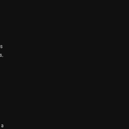
s
is
s,
 a