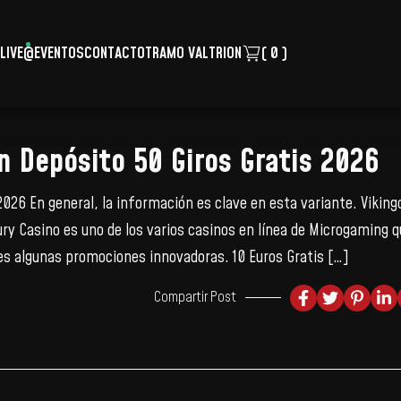
LIVE
@EVENTOS
CONTACTO
TRAMO VALTRION
( 0 )
n Depósito 50 Giros Gratis 2026
2026 En general, la información es clave en esta variante. Viking
ury Casino es uno de los varios casinos en línea de Microgaming 
es algunas promociones innovadoras. 10 Euros Gratis […]
Compartir Post