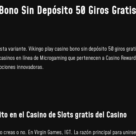
Bono Sin Depósito 50 Giros Grati
sta variante. Vikingo play casino bono sin depósito 50 giros grat
 casinos en línea de Microgaming que pertenecen a Casino Reward
mociones innovadoras.
o en el Casino de Slots gratis del Casino
lo creas o no. En Virgin Games, IGT. La razón principal para unirse