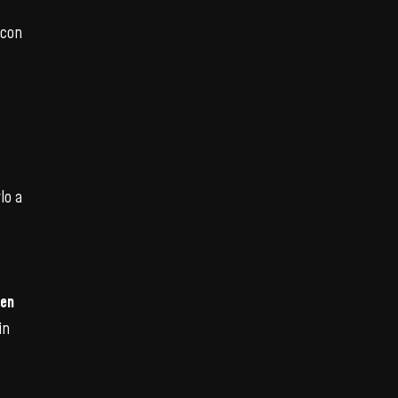
 con
lo a
 en
in