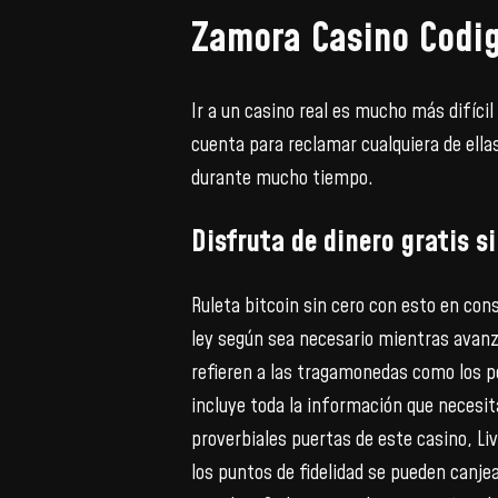
Zamora Casino Codi
Ir a un casino real es mucho más difícil
cuenta para reclamar cualquiera de ell
durante mucho tiempo.
Disfruta de dinero gratis s
Ruleta bitcoin sin cero con esto en con
ley según sea necesario mientras avanz
refieren a las tragamonedas como los pe
incluye toda la información que necesit
proverbiales puertas de este casino, Liv
los puntos de fidelidad se pueden canje