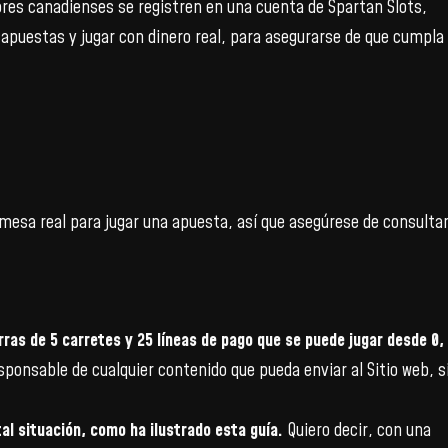
ores canadienses se registren en una cuenta de Spartan Slots,
apuestas y jugar con dinero real, para asegurarse de que cumpla
esa real para jugar una apuesta, así que asegúrese de consultar
ras de 5 carretes y 25 líneas de pago que se puede jugar desde 0,
ponsable de cualquier contenido que pueda enviar al Sitio web, s
al situación, como ha ilustrado esta guía.
Quiero decir, con una